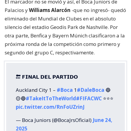
El marcador no se movió y así, el Boca Juniors de
Palacios y
Williams Alarcón
-que no ingresó- quedó
eliminado del Mundial de Clubes en el absoluto
silencio del estadio Geodis Park de Nashville. Por
otra parte, Benfica y Bayern Múnich clasificaron a la
próxima ronda de la competición como primero y
segundo del grupo C, respectivamente.
🔚 𝗙𝗜𝗡𝗔𝗟 𝗗𝗘𝗟 𝗣𝗔𝗥𝗧𝗜𝗗𝗢
Auckland City 1 –
#Boca
1
#DaleBoca
🔵
🟡🔵
#TakeItToTheWorld
#FIFACWC
⭐️⭐️⭐️
pic.twitter.com/RnFoUZrinJ
— Boca Juniors (@BocaJrsOficial)
June 24,
2025