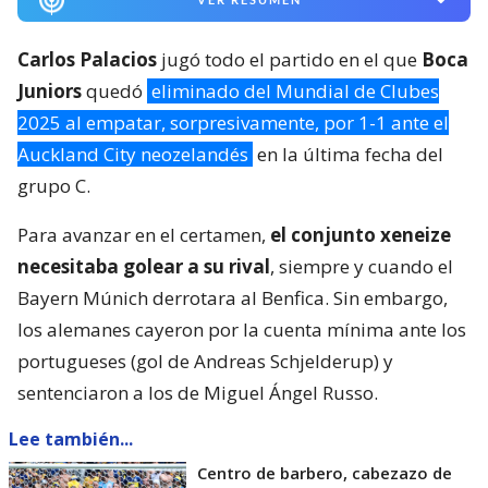
Carlos Palacios
jugó todo el partido en el que
Boca
Juniors
quedó
eliminado del Mundial de Clubes
2025 al empatar, sorpresivamente, por 1-1 ante el
Auckland City neozelandés
en la última fecha del
grupo C.
Para avanzar en el certamen,
el conjunto xeneize
necesitaba golear a su rival
, siempre y cuando el
Bayern Múnich derrotara al Benfica. Sin embargo,
los alemanes cayeron por la cuenta mínima ante los
portugueses (gol de Andreas Schjelderup) y
sentenciaron a los de Miguel Ángel Russo.
Lee también...
Centro de barbero, cabezazo de