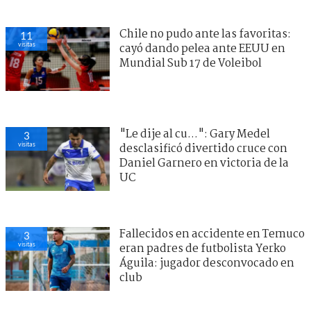
Chile no pudo ante las favoritas:
11
visitas
cayó dando pelea ante EEUU en
Mundial Sub 17 de Voleibol
"Le dije al cu...": Gary Medel
3
visitas
desclasificó divertido cruce con
Daniel Garnero en victoria de la
UC
Fallecidos en accidente en Temuco
3
visitas
eran padres de futbolista Yerko
Águila: jugador desconvocado en
club