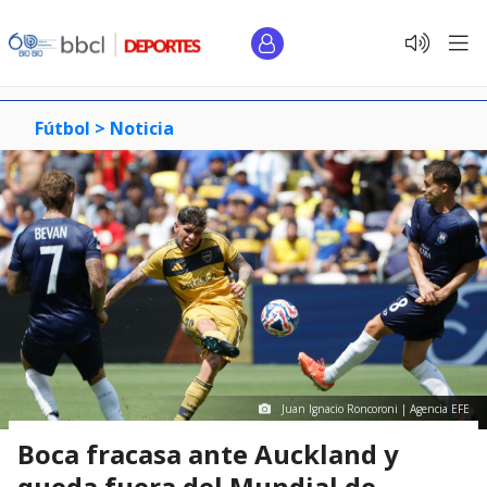
Fútbol >
Noticia
Juan Ignacio Roncoroni | Agencia EFE
Boca fracasa ante Auckland y
queda fuera del Mundial de