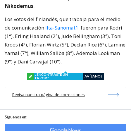
Nikodemus
.
Los votos del finlandés, que trabaja para el medio
de comunicación
Ilta-Sanomat1
, fueron para Rodri
(1°), Erling Haaland (2°), Jude Bellingham (3°), Toni
Kroos (4°), Florian Wirtz (5°), Declan Rice (6°), Lamine
Yamal (7°), William Saliba (8°), Ademola Lookman
(9°) y Dani Carvajal (10°).
¿ENCONTRASTE UN
AVÍSANOS
ERROR?
Revisa nuestra página de correcciones
Síguenos en: