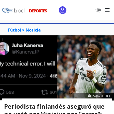
Fútbol >
Noticia
Captura | EFE
Periodista finlandés aseguró que
no votó por Vinicius por "error":