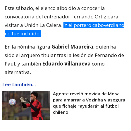
Este sábado, el elenco albo dio a conocer la
convocatoria del entrenador Fernando Ortiz para
visitar a Unión La Calera.
Y el portero caboverdiano
no fue incluido
.
En la nómina figura
Gabriel Maureira
, quien ha
sido el arquero titular tras la lesión de Fernando de
Paul, y también
Eduardo Villanueva
como
alternativa.
Lee también...
Agente reveló movida de Mosa
para amarrar a Vozinha y asegura
que fichaje "ayudará" al fútbol
chileno