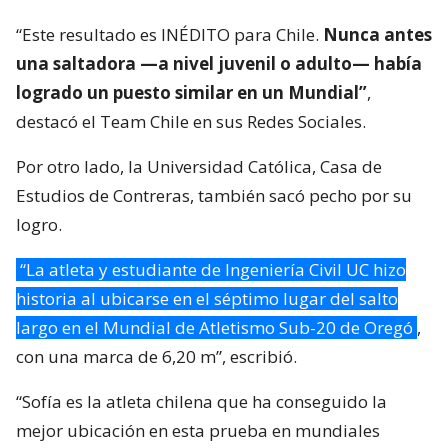
“Este resultado es INÉDITO para Chile.
Nunca antes
una saltadora —a nivel juvenil o adulto— había
logrado un puesto similar en un Mundial”
,
destacó el Team Chile en sus Redes Sociales.
Por otro lado, la Universidad Católica, Casa de
Estudios de Contreras, también sacó pecho por su
logro.
“La atleta y estudiante de Ingeniería Civil UC hizo
historia al ubicarse en el séptimo lugar del salto
largo en el Mundial de Atletismo Sub-20 de Oregó
,
con una marca de 6,20 m”, escribió.
“Sofía es la atleta chilena que ha conseguido la
mejor ubicación en esta prueba en mundiales