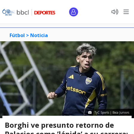
Fútbol >
Noticia
TyC Sports | Boca Juniors
Borghi ve presunto retorno de
Palacios como ’lápida’ a su carrera: