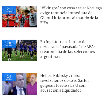
’Vikingos’ son cosa seria: Noruega
21
visitas
exige renuncia inmediata de
Gianni Infantino al mando de la
FIFA
En Inglaterra se burlan de
16
visitas
descarada "payasada" de AFA:
crearon ’día de las selecciones
argentinas’
Heller, Kiblisky y más:
14
visitas
revelaciones de caso Sartor
golpean fuerte a La U con
acusación a liquidador