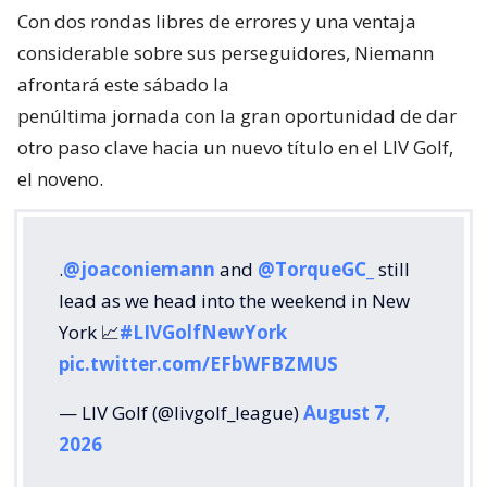
Con dos rondas libres de errores y una ventaja
considerable sobre sus perseguidores, Niemann
afrontará este sábado la
penúltima jornada con la gran oportunidad de dar
otro paso clave hacia un nuevo título en el LIV Golf,
el noveno.
.
@joaconiemann
and
@TorqueGC_
still
lead as we head into the weekend in New
York 📈
#LIVGolfNewYork
pic.twitter.com/EFbWFBZMUS
— LIV Golf (@livgolf_league)
August 7,
2026