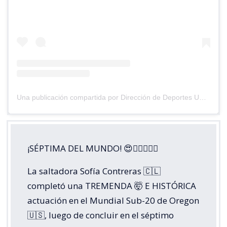
Una publicación compartida por Dirección de Deportes UC (@deportesuc)
¡SÉPTIMA DEL MUNDO! 😍😮‍💨🏃🏼‍♀️
La saltadora Sofía Contreras 🇨🇱
completó una TREMENDA 🤯 E HISTÓRICA
actuación en el Mundial Sub-20 de Oregon
🇺🇸, luego de concluir en el séptimo