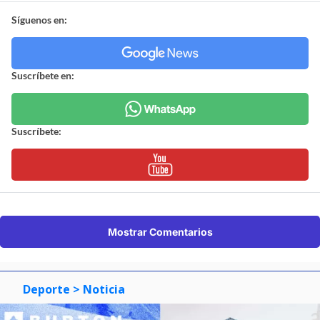
Síguenos en:
Suscríbete en:
Suscríbete:
Mostrar Comentarios
Deporte
> Noticia