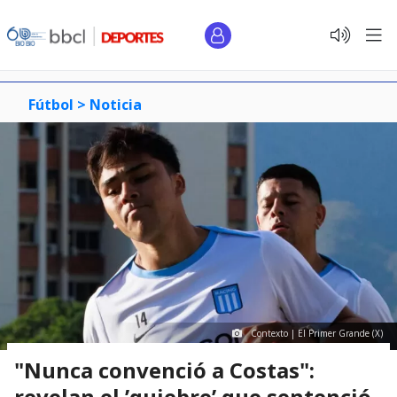
Fútbol >
Noticia
Contexto | El Primer Grande (X)
"Nunca convenció a Costas":
revelan el ’quiebre’ que sentenció