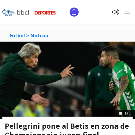
Fútbol >
Noticia
EFE
Pellegrini pone al Betis en zona de
Champions sin jugar: final