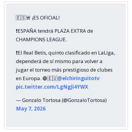
🇪🇸🚨 ¡ES OFICIAL!
❗️ESPAÑA tendrá PLAZA EXTRA de
CHAMPIONS LEAGUE.
❗️El Real Betis, quinto clasificado en LaLiga,
dependerá de sí mismo para volver a
jugar el torneo más prestigioso de clubes
en Europa. 🟢🇪🇺
@elchiringuitotv
pic.twitter.com/LgNgJi4YWX
— Gonzalo Tortosa (@GonzaloTortosa)
May 7, 2026