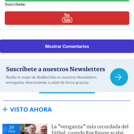
Suscríbete:
Mostrar Comentarios
VISTO AHORA
La "venganza" más recordada del
39
visitas
fútbol: cuando Roy Keane acabó