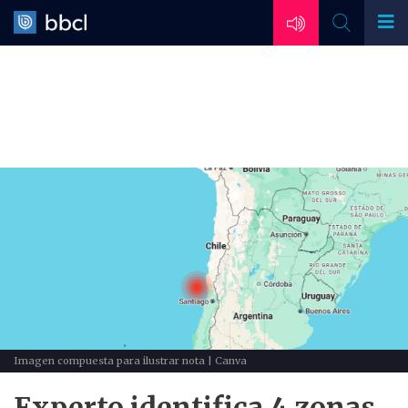
Imagen compuesta para ilustrar nota | Canva
Experto identifica 4 zonas