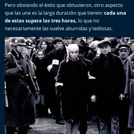
Aquí Estamos
Pero obviando el éxito que obtuvieron, otro aspecto
que las une es la larga duración que tienen:
cada una
Sello de raza
de estas supera las tres horas,
lo que no
necesariamente las vuelve aburridas y tediosas.
Trasnoche
Reto Inmobiliario
Punto de Encuentro
Yo invito