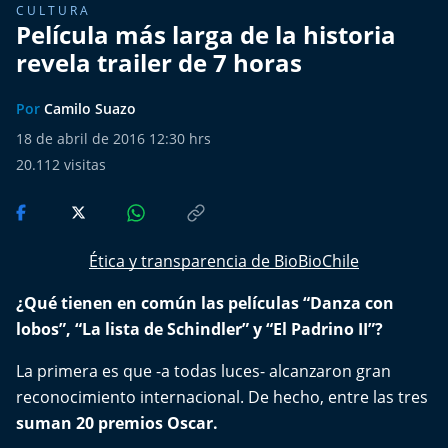
El Mejor País de Chile
CULTURA
Película más larga de la historia
revela trailer de 7 horas
Te invito a tomar once
Por
Camilo Suazo
Bío Bío en Ruta
18 de abril de 2016 12:30 hrs
Especiales
20.112
visitas
Chiche cuadra y su parrilla
Motorfem
Ética y transparencia de BioBioChile
¿Qué tienen en común las películas “Danza con
Agenda Propia
lobos”, “La lista de Schindler” y “El Padrino II”?
Chile, Historia de 30 años
La primera es que -a todas luces- alcanzaron gran
reconocimiento internacional. De hecho, entre las tres
Carrera a La Moneda
suman 20 premios Oscar.