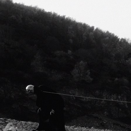
Más de Ti Podcast
Realizadores
Retropop
De Plato en Plato
Los Inestables
Más de 100 Días
Tu Mereces Ser Feliz
Efemérides
Cultura y Espectáculos