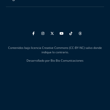
Radiograma
Expreso Bío Bío
Podría Ser Peor
La Entrevista de Tomás Mosciatti
Contenidos bajo licencia Creative Commons (CC-BY-NC) salvo donde
Entrevistas BioBioTV
indique lo contrario.
Desarrollado por Bio Bio Comunicaciones
Comentarios de Tomás Mosciatti
Más de Ti Podcast
Realizadores
Retropop
Efemérides