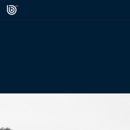
PROGRAMAS
OPINIÓN
Radiograma
PODCAST RADIOGRAMA
Expreso Bío Bío
Podría Ser Peor
La Entrevista de Tomás Mosciatti
Entrevistas BioBioTV
Comentarios de Tomás Mosciatti