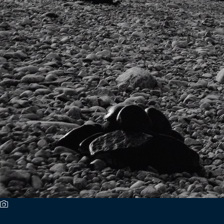
Del Fin del Mundo
Deportes
Conexión Digital
La Ruta del Pulsar
Psicología Abierta
Impacto Tecnológico
Sesiones Dieciocheras
Expreso PM
Conecta Vida