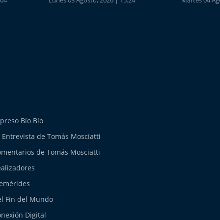
:04
Lunes 03 Agosto, 2026 | 15:24
Martes 04 Ago
preso Bío Bío
 Entrevista de Tomás Mosciatti
mentarios de Tomás Mosciatti
alizadores
emérides
l Fin del Mundo
nexión Digital