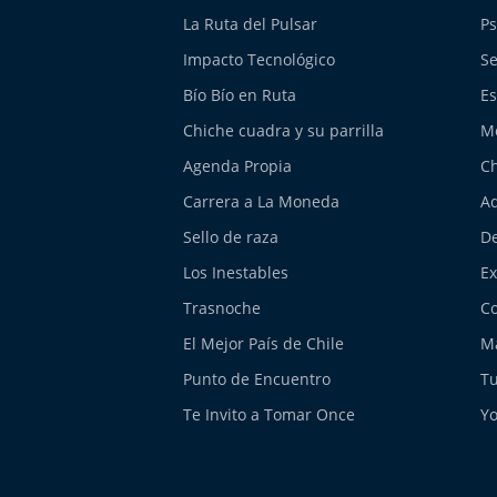
La Ruta del Pulsar
Ps
Impacto Tecnológico
Se
Bío Bío en Ruta
Es
Chiche cuadra y su parrilla
M
Agenda Propia
Ch
Carrera a La Moneda
Aq
Sello de raza
De
Los Inestables
E
Trasnoche
Co
El Mejor País de Chile
Má
Punto de Encuentro
Tu
Te Invito a Tomar Once
Yo