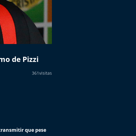
o de Pizzi
361
visitas
 transmitir que pese