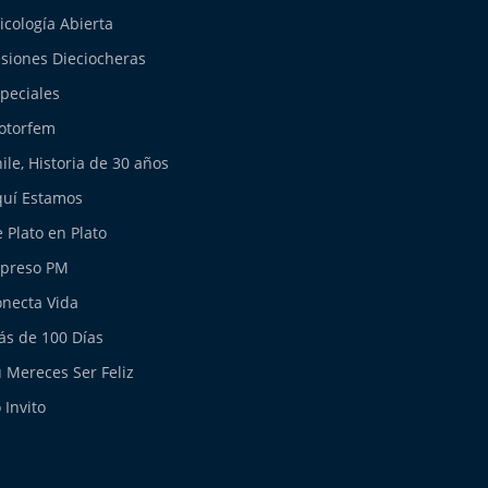
icología Abierta
siones Dieciocheras
peciales
otorfem
ile, Historia de 30 años
uí Estamos
 Plato en Plato
xpreso PM
necta Vida
s de 100 Días
 Mereces Ser Feliz
 Invito