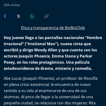
Del Fin del Mundo
504
visitas
Deportes
Conexión Digital
Ética y transparencia de BioBioChile
Hoy jueves llega a las pantallas nacionales “Hombre
La Ruta del Pulsar
Irracional” (“Irrational Man”), nueva cinta que
Psicología Abierta
escribió y dirige Woody Allen y que cuenta con los
actores Joaquìn Phoenix, Emma Stone y Parker
Impacto Tecnológico
Posey, en los roles protagónicos. Una película
estadounidense de drama, misterio y comedia,
Sesiones Dieciocheras
Abe Lucas (Joaquìn Phoenix), un profesor de filosofía
en plena crisis existencial, le encuentra de nuevo
Expreso PM
sentido a su vida al enamorarse de una de sus
alumnas. Al poco de llegar a la universidad de una
Conecta Vida
pequeña ciudad, se relaciona con dos mujeres: Rita