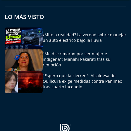
Aquí Estamos
LO MÁS VISTO
Sello de raza
Trasnoche
¿Mito o realidad? La verdad sobre manejar
un auto eléctrico bajo la lluvia
Reto Inmobiliario
"Me discrimaron por ser mujer e
indígena": Manahi Pakarati tras su
Punto de Encuentro
remoción
"Espero que la cierren": Alcaldesa de
Yo invito
Quilicura exige medidas contra Panimex
tras cuarto incendio