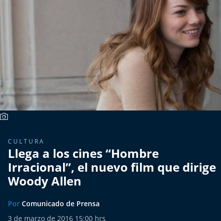
Más de Ti Podcast
Realizadores
Retropop
De Plato en Plato
Los Inestables
Más de 100 Días
CULTURA
Llega a los cines “Hombre
Tu Mereces Ser Feliz
Irracional”, el nuevo film que dirige
Efemérides
Woody Allen
Cultura y Espectáculos
Por
Comunicado de Prensa
3 de marzo de 2016 15:00 hrs