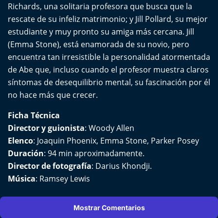
El Mejor País de Chile
Richards, una solitaria profesora que busca que la
rescate de su infeliz matrimonio; y Jill Pollard, su mejor
Te invito a tomar once
estudiante y muy pronto su amiga más cercana. Jill
(Emma Stone), está enamorada de su novio, pero
Bío Bío en Ruta
encuentra tan irresistible la personalidad atormentada
de Abe que, incluso cuando el profesor muestra claros
Especiales
síntomas de desequilibrio mental, su fascinación por él
no hace más que crecer.
Chiche cuadra y su parrilla
Ficha Técnica
Motorfem
Director y guionista
: Woody Allen
Elenco
: Joaquin Phoenix, Emma Stone, Parker Posey
Agenda Propia
Duración
: 94 min aproximadamente.
Director de fotografía
: Darius Khondji.
Chile, Historia de 30 años
Música
: Ramsey Lewis
Carrera a La Moneda
Mostrar Comentarios