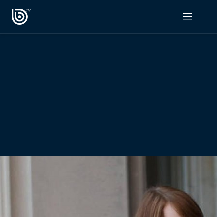
PROGRAMAS
OPINIÓN
Radiograma
PODCAST RADIOGRAMA
Expreso Bío Bío
Podría Ser Peor
La Entrevista de Tomás Mosciatti
Entrevistas BioBioTV
Comentarios de Tomás Mosciatti