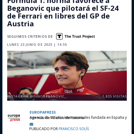
Fórmula 1: norma favorece a
Beganovic que pilotará el SF-24
de Ferrari en libres del GP de
Austria
SEGUIMOS CRITERIOS DE
LUNES 23 JUNIO DE 2025 | 14:55
INSTAGRAM @DINOBEGANOVIC_
1,835
VISITAS
EUROPAPRESS
Agencia de noticias internacionales fundada en España y con más de 70 años de historia.
PUBLICADO POR
FRANCISCO SOLÍS