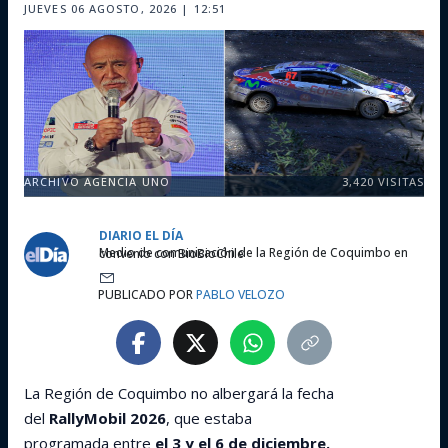
JUEVES 06 AGOSTO, 2026 | 12:51
ARCHIVO AGENCIA UNO
3,420
VISITAS
DIARIO EL DÍA
Medio de comunicación de la Región de Coquimbo en convenio con BioBioChile
PUBLICADO POR
PABLO VELOZO
La Región de Coquimbo no albergará la fecha
del
RallyMobil 2026
, que estaba
programada entre
el 3 y el 6 de diciembre.