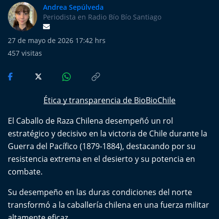
Más de Ti Podcast
Andrea Sepúlveda
Periodista en Radio Bío Bío Santiago
Realizadores
27 de mayo de 2026 17:42 hrs
Retropop
457
visitas
De Plato en Plato
Ética y transparencia de BioBioChile
Los Inestables
El Caballo de Raza Chilena desempeñó un rol
Más de 100 Días
estratégico y decisivo en la victoria de Chile durante la
Guerra del Pacífico (1879-1884), destacando por su
Tu Mereces Ser Feliz
resistencia extrema en el desierto y su potencia en
combate.
Efemérides
Su desempeño en las duras condiciones del norte
Cultura y Espectáculos
transformó a la caballería chilena en una fuerza militar
altamente eficaz.