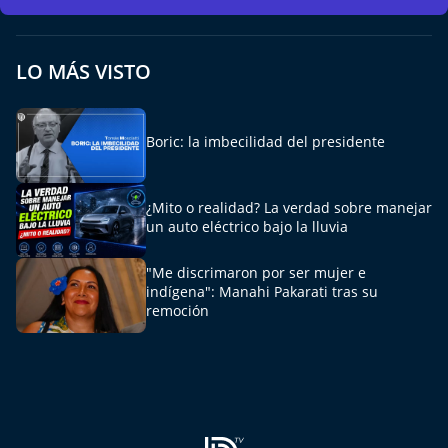
El Mejor País de Chile
Te invito a tomar once
LO MÁS VISTO
Bío Bío en Ruta
Boric: la imbecilidad del presidente
Especiales
¿Mito o realidad? La verdad sobre manejar
Chiche cuadra y su parrilla
un auto eléctrico bajo la lluvia
Motorfem
"Me discrimaron por ser mujer e
indígena": Manahi Pakarati tras su
Agenda Propia
remoción
Chile, Historia de 30 años
Carrera a La Moneda