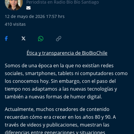
Más de Ti Podcast
Periodista en Radio Bío Bío Santiago
12 de mayo de 2026 17:57 hrs
Realizadores
410
visitas
Retropop
De Plato en Plato
Ética y transparencia de BioBioChile
Los Inestables
Somos de una época en la que no existían redes
sociales, smartphones, tablets ni computadores como
Más de 100 Días
los conocemos hoy. Sin embargo, con el paso del
tiempo nos adaptamos a las nuevas tecnologías y
Tu Mereces Ser Feliz
también a nuevas formas de humor digital.
Efemérides
Actualmente, muchos creadores de contenido
recuerdan cómo era crecer en los años 80 y 90. A
Cultura y Espectáculos
través de videos y publicaciones, muestran las
diferencias entre generaciones y situaciones