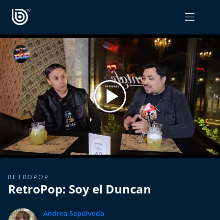
PROGRAMAS
OPINIÓN
Radiograma
PODCAST RADIOGRAMA
Expreso Bío Bío
Podría Ser Peor
La Entrevista de Tomás Mosciatti
Entrevistas BioBioTV
RETROPOP
RetroPop: Soy el Duncan
Comentarios de Tomás Mosciatti
Andrea Sepúlveda