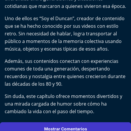
Del Fin del Mundo
cotidianas que marcaron a quienes vivieron esa época.
Deportes
Uno de ellos es “Soy el Duncan”, creador de contenido
que se ha hecho conocido por sus videos con estilo
Conexión Digital
retro. Sin necesidad de hablar, logra transportar al
público a momentos de la memoria colectiva usando
La Ruta del Pulsar
música, objetos y escenas típicas de esos años.
Además, sus contenidos conectan con experiencias
Psicología Abierta
comunes de toda una generación, despertando
Impacto Tecnológico
recuerdos y nostalgia entre quienes crecieron durante
las décadas de los 80 y 90.
Sesiones Dieciocheras
Sin duda, este capítulo ofrece momentos divertidos y
una mirada cargada de humor sobre cómo ha
Expreso PM
cambiado la vida con el paso del tiempo.
Conecta Vida
Mostrar Comentarios