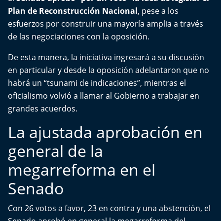
Del Fin del Mundo
Plan de Reconstrucción Nacional
, pese a los
esfuerzos por construir una mayoría amplia a través
Deportes
de las negociaciones con la oposición.
Conexión Digital
De esta manera, la iniciativa ingresará a su discusión
en particular y desde la oposición adelantaron que no
La Ruta del Pulsar
habrá un “tsunami de indicaciones”, mientras el
oficialismo volvió a llamar al Gobierno a trabajar en
Psicología Abierta
grandes acuerdos.
La ajustada aprobación en
Impacto Tecnológico
general de la
Sesiones Dieciocheras
megarreforma en el
Expreso PM
Senado
Conecta Vida
Con 26 votos a favor, 23 en contra y una abstención, el