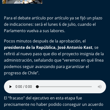
Aquí Estamos
Sello de raza
Para el debate artículo por artículo ya se fijó un plazo
de indicaciones: será el lunes 6 de julio, cuando el
Trasnoche
Parlamento vuelva a sus labores.
Reto Inmobiliario
Pocos minutos después de la aprobación, el
presidente de la República, José Antonio Kast
, se
Punto de Encuentro
refirió al nuevo paso que dio el proyecto insignia de la
administración, señalando que “veremos en qué línea
Yo invito
podemos seguir avanzando para garantizar el
progreso de Chile”.
El “fracaso” del ejecutivo en esta etapa fue
precisamente no haber podido conseguir un acuerdo