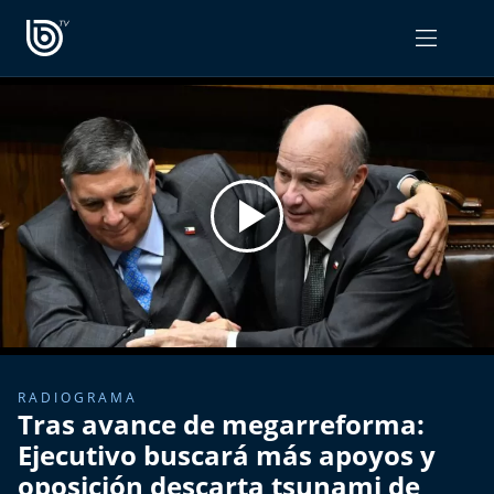
PROGRAMAS
OPINIÓN
Radiograma
PODCAST RADIOGRAMA
Expreso Bío Bío
Podría Ser Peor
La Entrevista de Tomás Mosciatti
Entrevistas BioBioTV
RADIOGRAMA
Tras avance de megarreforma:
Comentarios de Tomás Mosciatti
Ejecutivo buscará más apoyos y
oposición descarta tsunami de