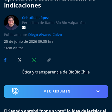
Más de Ti Podcast
indicaciones
Realizadores
Cristóbal López
Periodista de Radio Bío Bío Valparaíso
Retropop
Publicado por
Diego Álvarez Calvo
De Plato en Plato
25 de junio de 2026 09:35 hrs
1698
visitas
Los Inestables
Más de 100 Días
Ética y transparencia de BioBioChile
Tu Mereces Ser Feliz
Efemérides
VER RESUMEN
Cultura y Espectáculos
El
Senado aprobó “por un voto” la idea de legislar el