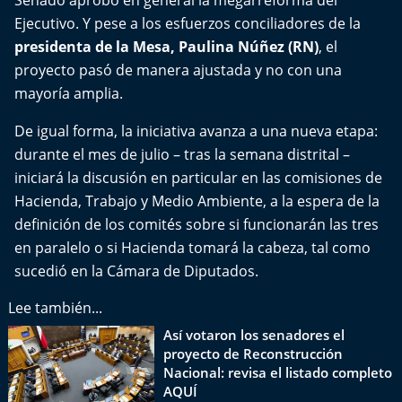
Senado aprobó en general la megarreforma del
El Mejor País de Chile
Ejecutivo. Y pese a los esfuerzos conciliadores de la
presidenta de la Mesa, Paulina Núñez (RN)
, el
Te invito a tomar once
proyecto pasó de manera ajustada y no con una
mayoría amplia.
Bío Bío en Ruta
De igual forma, la iniciativa avanza a una nueva etapa:
Especiales
durante el mes de julio – tras la semana distrital –
iniciará la discusión en particular en las comisiones de
Chiche cuadra y su parrilla
Hacienda, Trabajo y Medio Ambiente, a la espera de la
definición de los comités sobre si funcionarán las tres
Motorfem
en paralelo o si Hacienda tomará la cabeza, tal como
sucedió en la Cámara de Diputados.
Agenda Propia
Lee también...
Chile, Historia de 30 años
Así votaron los senadores el
proyecto de Reconstrucción
Carrera a La Moneda
Nacional: revisa el listado completo
AQUÍ