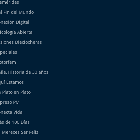
emérides
l Fin del Mundo
nexión Digital
icología Abierta
siones Dieciocheras
peciales
otorfem
ile, Historia de 30 años
uí Estamos
 Plato en Plato
xpreso PM
necta Vida
s de 100 Días
 Mereces Ser Feliz