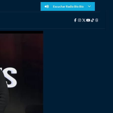
Escuchar Radio Bío Bío