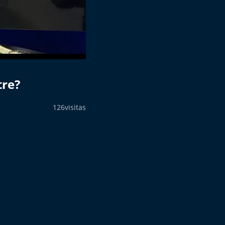
tre?
126
visitas