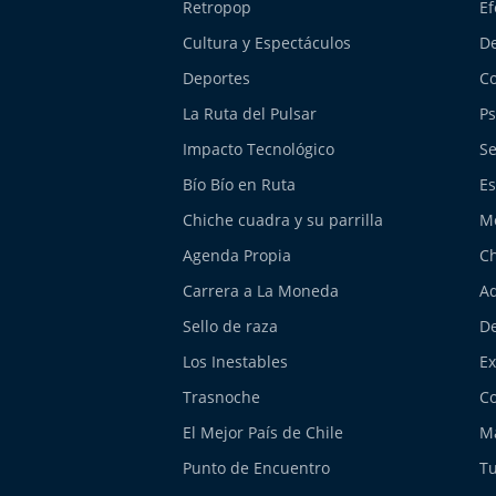
Retropop
Ef
Cultura y Espectáculos
De
Deportes
Co
La Ruta del Pulsar
Ps
Impacto Tecnológico
Se
Bío Bío en Ruta
Es
Chiche cuadra y su parrilla
M
Agenda Propia
Ch
Carrera a La Moneda
Aq
Sello de raza
De
Los Inestables
E
Trasnoche
Co
El Mejor País de Chile
Má
Punto de Encuentro
Tu