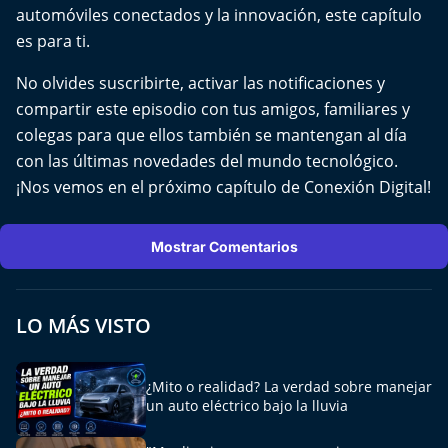
El Mejor País de Chile
automóviles conectados y la innovación, este capítulo
es para ti.
Te invito a tomar once
No olvides suscribirte, activar las notificaciones y
compartir este episodio con tus amigos, familiares y
Bío Bío en Ruta
colegas para que ellos también se mantengan al día
con las últimas novedades del mundo tecnológico.
Especiales
¡Nos vemos en el próximo capítulo de Conexión Digital!
Chiche cuadra y su parrilla
Mostrar Comentarios
Motorfem
Agenda Propia
LO MÁS VISTO
Chile, Historia de 30 años
¿Mito o realidad? La verdad sobre manejar
un auto eléctrico bajo la lluvia
Carrera a La Moneda