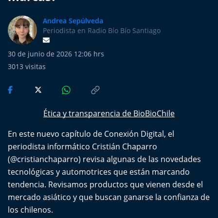
Más de Ti Podcast
Andrea Sepúlveda
Realizadores
Periodista en Radio Bío Bío Santiago
Retropop
30 de junio de 2026 12:06 hrs
3013
visitas
De Plato en Plato
Los Inestables
Ética y transparencia de BioBioChile
Más de 100 Días
En este nuevo capítulo de Conexión Digital, el
periodista informático Cristián Chaparro
Tu Mereces Ser Feliz
(
@cristianchaparro
) revisa algunas de las novedades
tecnológicas y automotrices que están marcando
Efemérides
tendencia. Revisamos productos que vienen desde el
mercado asiático y que buscan ganarse la confianza de
Cultura y Espectáculos
los chilenos.