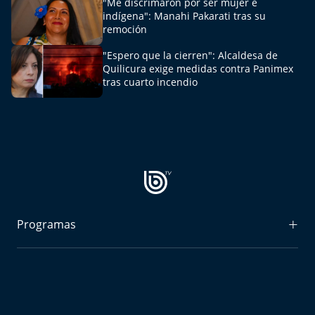
"Me discrimaron por ser mujer e
Aquí Estamos
indígena": Manahi Pakarati tras su
remoción
Sello de raza
"Espero que la cierren": Alcaldesa de
Quilicura exige medidas contra Panimex
Trasnoche
tras cuarto incendio
Reto Inmobiliario
Punto de Encuentro
Yo invito
Programas
Radiograma
Expreso Bío Bío