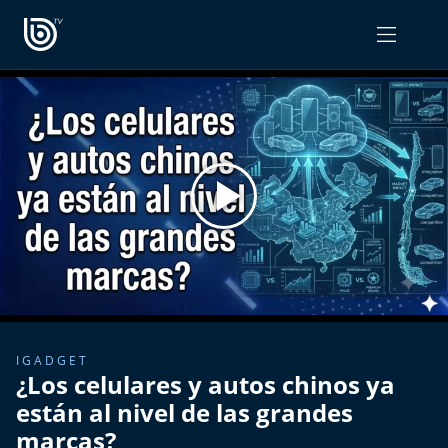
PROGRAMAS
OPINIÓN
Radiograma
PODCAST RADIOGRAMA
Expreso Bío Bío
Podría Ser Peor
La Entrevista de Tomás Mosciatti
Entrevistas BioBioTV
IGADGET
¿Los celulares y autos chinos ya
Comentarios de Tomás Mosciatti
están al nivel de las grandes
marcas?