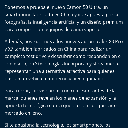
Del Fin del Mundo
Ponemos a prueba el nuevo Camon 50 Ultra, un
smartphone fabricado en China y que apuesta por la
Deportes
fotografía, la inteligencia artificial y un diseño premium
para competir con equipos de gama superior.
Conexión Digital
Además, nos subimos a los nuevos automóviles X3 Pro
La Ruta del Pulsar
y X7 también fabricados en China para realizar un
completo test drive y descubrir cómo responden en el
Psicología Abierta
uso diario, qué tecnologías incorporan y si realmente
representan una alternativa atractiva para quienes
Impacto Tecnológico
buscan un vehículo moderno y bien equipado.
Sesiones Dieciocheras
Para cerrar, conversamos con representantes de la
marca, quienes revelan los planes de expansión y la
Expreso PM
apuesta tecnológica con la que buscan conquistar el
mercado chileno.
Conecta Vida
Si te apasiona la tecnología, los smartphones, los