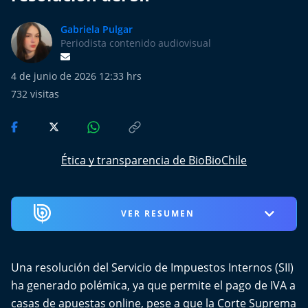
Más de Ti Podcast
Gabriela Pulgar
Realizadores
Periodista contenido audiovisual
Retropop
4 de junio de 2026 12:33 hrs
732
visitas
De Plato en Plato
Los Inestables
Ética y transparencia de BioBioChile
Más de 100 Días
Tu Mereces Ser Feliz
VER RESUMEN
Efemérides
Una resolución del
Servicio de Impuestos Internos
(SII)
Cultura y Espectáculos
ha generado polémica, ya que permite el pago de IVA a
casas de apuestas online, pese a que la Corte Suprema