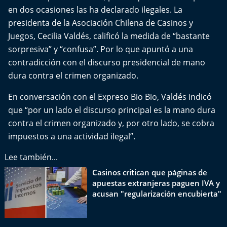
Del Fin del Mundo
en dos ocasiones las ha declarado ilegales. La
presidenta de la Asociación Chilena de Casinos y
Deportes
Juegos, Cecilia Valdés, calificó la medida de “bastante
sorpresiva” y “confusa”. Por lo que apuntó a una
Conexión Digital
contradicción con el discurso presidencial de mano
dura contra el crimen organizado.
La Ruta del Pulsar
En conversación con el Expreso Bio Bio, Valdés indicó
Psicología Abierta
que “por un lado el discurso principal es la mano dura
contra el crimen organizado y, por otro lado, se cobra
Impacto Tecnológico
impuestos a una actividad ilegal”.
Sesiones Dieciocheras
Lee también...
Casinos critican que páginas de
Expreso PM
apuestas extranjeras paguen IVA y
acusan "regularización encubierta"
Conecta Vida