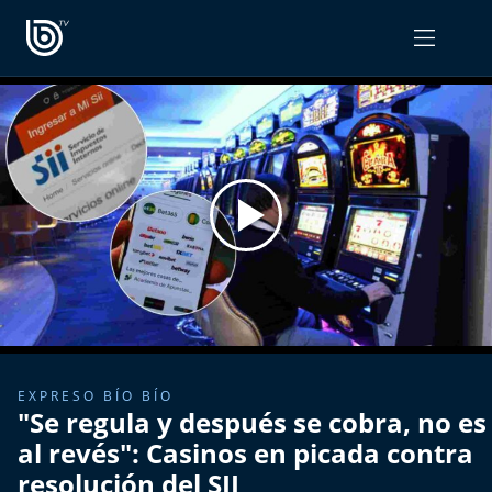
PROGRAMAS
OPINIÓN
Radiograma
PODCAST RADIOGRAMA
Expreso Bío Bío
Podría Ser Peor
La Entrevista de Tomás Mosciatti
Entrevistas BioBioTV
EXPRESO BÍO BÍO
"Se regula y después se cobra, no es
Comentarios de Tomás Mosciatti
al revés": Casinos en picada contra
resolución del SII