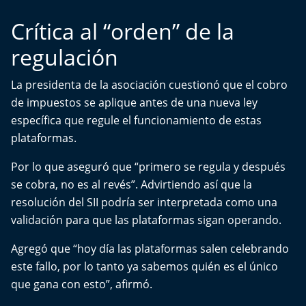
El Mejor País de Chile
Crítica al “orden” de la
Te invito a tomar once
regulación
Bío Bío en Ruta
La presidenta de la asociación cuestionó que el cobro
de impuestos se aplique antes de una nueva ley
Especiales
específica que regule el funcionamiento de estas
plataformas.
Chiche cuadra y su parrilla
Por lo que aseguró que “primero se regula y después
Motorfem
se cobra, no es al revés”. Advirtiendo así que la
resolución del SII podría ser interpretada como una
Agenda Propia
validación para que las plataformas sigan operando.
Chile, Historia de 30 años
Agregó que “hoy día las plataformas salen celebrando
este fallo, por lo tanto ya sabemos quién es el único
Carrera a La Moneda
que gana con esto”, afirmó.