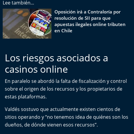
Lee también...
Aquí Estamos
Oposición irá a Contraloría por
resolución de SII para que
Sello de raza
apuestas ilegales online tributen
en Chile
Trasnoche
Reto Inmobiliario
Los riesgos asociados a
Punto de Encuentro
casinos online
Yo invito
En paralelo se abordó la falta de fiscalización y control
sobre el origen de los recursos y los propietarios de
estas plataformas.
Valdés sostuvo que actualmente existen cientos de
sitios operando y “no tenemos idea de quiénes son los
dueños, de dónde vienen esos recursos”.