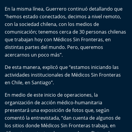
El Mejor País de Chile
En la misma línea, Guerrero continuó detallando que
“hemos estado conectados, decimos a nivel remoto,
Te invito a tomar once
con la sociedad chilena, con los medios de
comunicación; tenemos cerca de 30 personas chilenas
Bío Bío en Ruta
que trabajan hoy con Médicos Sin Fronteras, en
distintas partes del mundo. Pero, queremos
Especiales
acercarnos un poco más”.
Chiche cuadra y su parrilla
De esta manera, explicó que “estamos iniciando las
actividades institucionales de Médicos Sin Fronteras
Motorfem
en Chile, en Santiago”.
Agenda Propia
En medio de este inicio de operaciones, la
organización de acción médico-humanitaria
Chile, Historia de 30 años
presentará una exposición de fotos que, según
comentó la entrevistada, “dan cuenta de algunos de
Carrera a La Moneda
los sitios donde Médicos Sin Fronteras trabaja, en