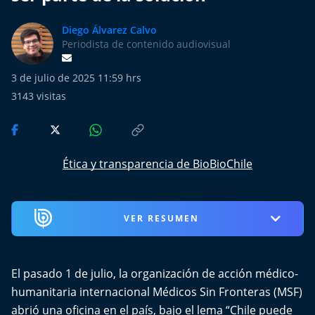
Más de Ti Podcast
Diego Álvarez Calvo
Realizadores
Periodista de contenido audiovisual
Retropop
3 de julio de 2025 11:59 hrs
3143
visitas
De Plato en Plato
Los Inestables
Ética y transparencia de BioBioChile
Más de 100 Días
Tu Mereces Ser Feliz
VER RESUMEN
Efemérides
El pasado 1 de julio, la organización de acción médico-
Cultura y Espectáculos
humanitaria internacional Médicos Sin Fronteras (MSF)
abrió una oficina en el país, bajo el lema “Chile puede