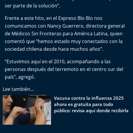
Del Fin del Mundo
ser parte de la solución”.
Deportes
Frente a este hito, en el Expreso Bío Bío nos
comunicamos con Nancy Guerrero, directora general
Conexión Digital
de Médicos Sin Fronteras para América Latina, quien
comentó que “hemos estado muy conectados con la
La Ruta del Pulsar
sociedad chilena desde hace muchos años”.
“Estuvimos aquí en el 2010, acompañando a las
Psicología Abierta
personas después del terremoto en el centro sur del
país”, agregó.
Impacto Tecnológico
Lee también...
Sesiones Dieciocheras
Vacuna contra la influenza 2025
ahora es gratuita para todo
Expreso PM
público: revisa aquí donde recibirla
Conecta Vida