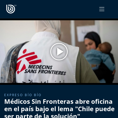
PROGRAMAS
OPINIÓN
Radiograma
PODCAST RADIOGRAMA
Expreso Bío Bío
Podría Ser Peor
La Entrevista de Tomás Mosciatti
Entrevistas BioBioTV
EXPRESO BÍO BÍO
Médicos Sin Fronteras abre oficina
Comentarios de Tomás Mosciatti
en el país bajo el lema "Chile puede
ser parte de la solución"