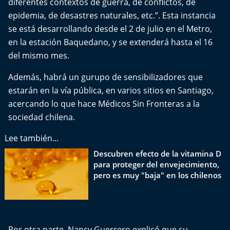
diferentes contextos de guerra, de conflictos, de
Aquí Estamos
epidemia, de desastres naturales, etc.”. Esta instancia
se está desarrollando desde el 2 de julio en el Metro,
Sello de raza
en la estación Baquedano, y se extenderá hasta el 16
del mismo mes.
Trasnoche
Además, habrá un gurupo de sensibilizadores que
Reto Inmobiliario
estarán en la vía pública, en varios sitios en Santiago,
acercando lo que hace Médicos Sin Fronteras a la
Punto de Encuentro
sociedad chilena.
Yo invito
Lee también...
Descubren efecto de la vitamina D
para proteger del envejecimiento,
pero es muy "baja" en los chilenos
Por otra parte, Nancy Guerrero explicó que su