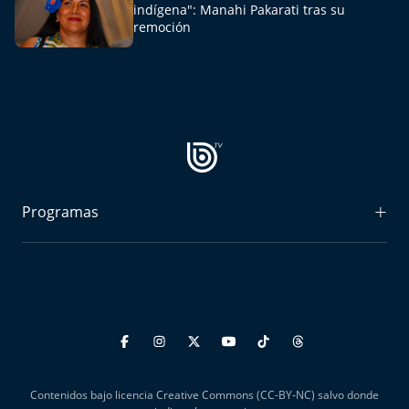
indígena": Manahi Pakarati tras su
remoción
Programas
Radiograma
Expreso Bío Bío
Podría Ser Peor
La Entrevista de Tomás Mosciatti
Contenidos bajo licencia Creative Commons (CC-BY-NC) salvo donde
Entrevistas BioBioTV