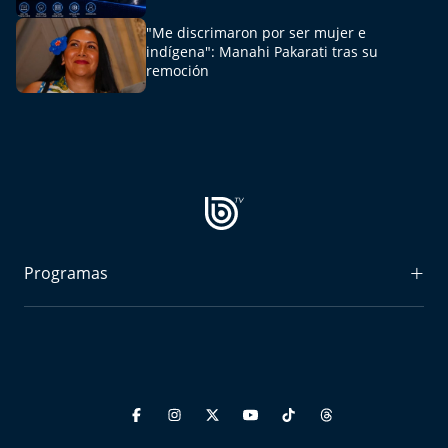
"Me discrimaron por ser mujer e
indígena": Manahi Pakarati tras su
remoción
Programas
Radiograma
Expreso Bío Bío
Podría Ser Peor
La Entrevista de Tomás Mosciatti