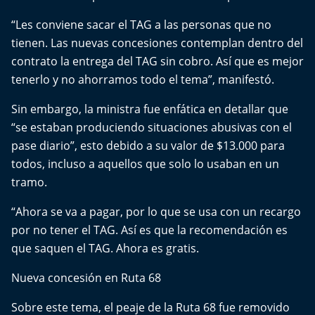
Del Fin del Mundo
“Les conviene sacar el TAG a las personas que no
Deportes
tienen. Las nuevas concesiones contemplan dentro del
contrato la entrega del TAG sin cobro. Así que es mejor
Conexión Digital
tenerlo y no ahorramos todo el tema”, manifestó.
Sin embargo, la ministra fue enfática en detallar que
La Ruta del Pulsar
“se estaban produciendo situaciones abusivas con el
pase diario”, esto debido a su valor de $13.000 para
Psicología Abierta
todos, incluso a aquellos que solo lo usaban en un
tramo.
Impacto Tecnológico
“Ahora se va a pagar, por lo que se usa con un recargo
Sesiones Dieciocheras
por no tener el TAG. Así es que la recomendación es
que saquen el TAG. Ahora es gratis.
Expreso PM
Nueva concesión en Ruta 68
Conecta Vida
Sobre este tema, el peaje de la Ruta 68 fue removido