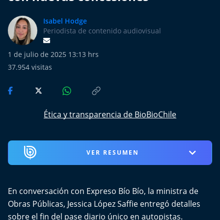
Más de Ti Podcast
Isabel Hodge
Realizadores
Periodista de contenido audiovisual
Retropop
1 de julio de 2025 13:13 hrs
37.954
visitas
De Plato en Plato
Los Inestables
Ética y transparencia de BioBioChile
Más de 100 Días
Tu Mereces Ser Feliz
VER RESUMEN
Efemérides
En conversación con Expreso Bío Bío, la ministra de
Cultura y Espectáculos
Obras Públicas, Jessica López Saffie entregó detalles
sobre el fin del pase diario único en autopistas.