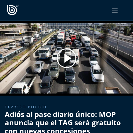
PROGRAMAS
OPINIÓN
Radiograma
PODCAST RADIOGRAMA
Expreso Bío Bío
Podría Ser Peor
La Entrevista de Tomás Mosciatti
Entrevistas BioBioTV
EXPRESO BÍO BÍO
Adiós al pase diario único: MOP
Comentarios de Tomás Mosciatti
anuncia que el TAG será gratuito
con nuevas concesiones