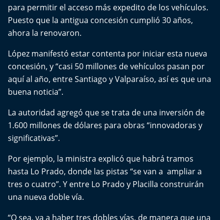
El Mejor País de Chile
para permitir el acceso más expedito de los vehículos.
Puesto que la antigua concesión cumplió 30 años,
Te invito a tomar once
ahora la renovaron.
López manifestó estar contenta por iniciar esta nueva
Bío Bío en Ruta
concesión, y “casi 50 millones de vehículos pasan por
aquí al año, entre Santiago y Valparaíso, así es que una
Especiales
buena noticia”.
Chiche cuadra y su parrilla
La autoridad agregó que se trata de una inversión de
1.600 millones de dólares para obras “innovadoras y
Motorfem
significativas”.
Agenda Propia
Por ejemplo, la ministra explicó que habrá tramos
hasta Lo Prado, donde las pistas “se van a ampliar a
Chile, Historia de 30 años
tres o cuatro”. Y entre Lo Prado y Placilla construirán
una nueva doble vía.
Carrera a La Moneda
“O sea, va a haber tres dobles vías, de manera que una