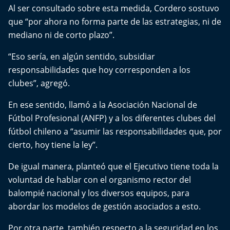
El Mejor País de Chile
Al ser consultado sobre esta medida, Cordero sostuvo
que “por ahora no forma parte de las estrategias, ni de
Te invito a tomar once
mediano ni de corto plazo”.
“Eso sería, en algún sentido, subsidiar
Bío Bío en Ruta
responsabilidades que hoy corresponden a los
Especiales
clubes”, agregó.
En ese sentido, llamó a la Asociación Nacional de
Chiche cuadra y su parrilla
Fútbol Profesional (ANFP) y a los diferentes clubes del
fútbol chileno a “asumir las responsabilidades que, por
Motorfem
cierto, hoy tiene la ley”.
Agenda Propia
De igual manera, planteó que el Ejecutivo tiene toda la
voluntad de hablar con el organismo rector del
Chile, Historia de 30 años
balompié nacional y los diversos equipos, para
abordar los modelos de gestión asociados a esto.
Carrera a La Moneda
Por otra parte, también respecto a la seguridad en los