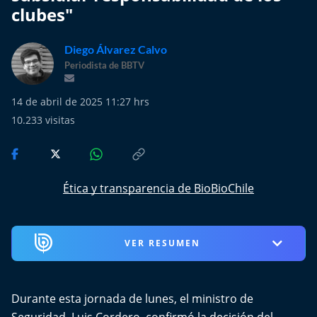
Más de Ti Podcast
clubes"
Realizadores
Diego Álvarez Calvo
Periodista de BBTV
Retropop
14 de abril de 2025 11:27 hrs
De Plato en Plato
10.233
visitas
Los Inestables
Más de 100 Días
Ética y transparencia de BioBioChile
Tu Mereces Ser Feliz
VER RESUMEN
Efemérides
Cultura y Espectáculos
Durante esta jornada de lunes, el ministro de