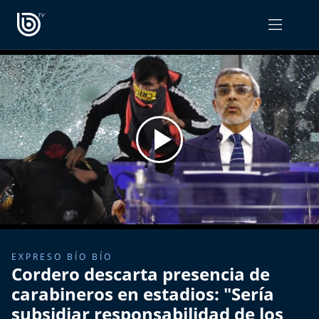
PROGRAMAS
OPINIÓN
Radiograma
PODCAST RADIOGRAMA
Expreso Bío Bío
Podría Ser Peor
La Entrevista de Tomás Mosciatti
Entrevistas BioBioTV
EXPRESO BÍO BÍO
Cordero descarta presencia de
Comentarios de Tomás Mosciatti
carabineros en estadios: "Sería
subsidiar responsabilidad de los