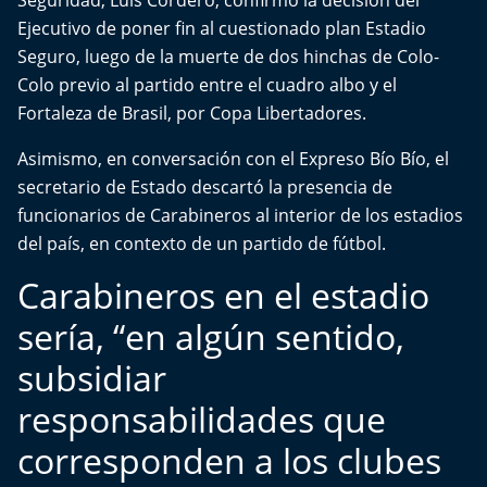
Seguridad,
Luis Cordero
, confirmó la decisión del
Del Fin del Mundo
Ejecutivo de poner fin al cuestionado plan Estadio
Seguro, luego de la muerte de dos hinchas de Colo-
Deportes
Colo previo al partido entre el cuadro albo y el
Fortaleza de Brasil, por Copa Libertadores.
Conexión Digital
Asimismo, en conversación con el Expreso Bío Bío, el
La Ruta del Pulsar
secretario de Estado descartó la presencia de
funcionarios de Carabineros al interior de los estadios
Psicología Abierta
del país, en contexto de un partido de fútbol.
Impacto Tecnológico
Carabineros en el estadio
sería, “en algún sentido,
Sesiones Dieciocheras
subsidiar
Expreso PM
responsabilidades que
Conecta Vida
corresponden a los clubes