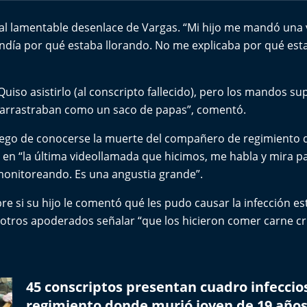
ó al lamentable desenlace de Vargas. “Mi hijo me mandó una
ndía por qué estaba llorando. No me explicaba por qué esta
iso asistirlo (al conscripto fallecido), pero los mandos sup
 arrastraban como un saco de papas”, comentó.
uego de conocerse la muerte del compañero de regimiento de
en “la última videollamada que hicimos, me habla y mira p
 monitoreando. Es una angustia grande”.
re si su hijo le comentó qué les pudo causar la infección e
otros apoderados señalar “que los hicieron comer carne c
45 conscriptos presentan cuadro infecci
regimiento donde murió joven de 19 años