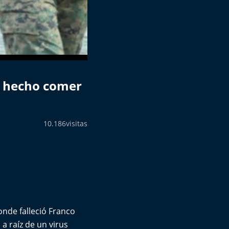
n hecho comer
10.186
visitas
nde falleció Franco
a raíz de un virus