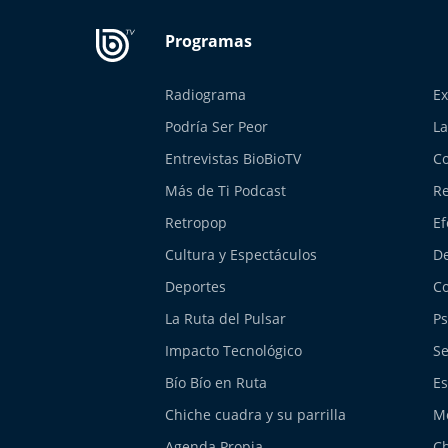
Radiograma
Ex
Podría Ser Peor
La
Entrevistas BioBioTV
Co
Más de Ti Podcast
Re
Retropop
Ef
Cultura y Espectáculos
De
Deportes
Co
La Ruta del Pulsar
Ps
Impacto Tecnológico
Se
Bío Bío en Ruta
Es
Chiche cuadra y su parrilla
M
Agenda Propia
Ch