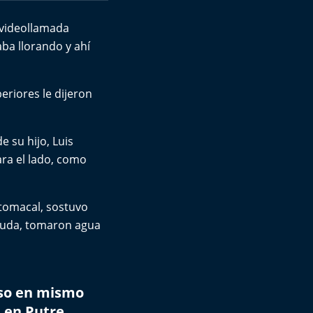
 videollamada
ba llorando y ahí
eriores le dijeron
 su hijo, Luis
ara el lado, como
stomacal, sostuvo
ruda, tomaron agua
oso en mismo
 en Putre