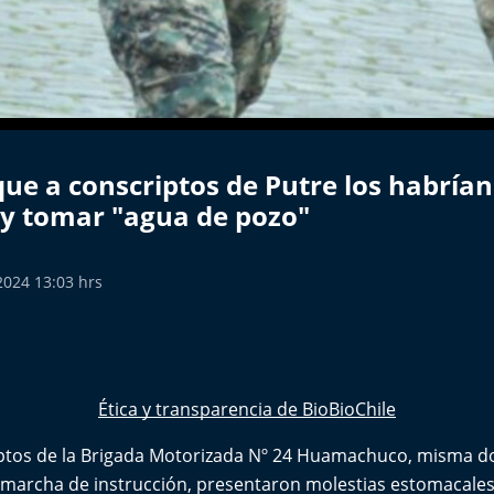
que a conscriptos de Putre los habría
 y tomar "agua de pozo"
2024 13:03 hrs
Ética y transparencia de BioBioChile
ptos de la Brigada Motorizada Nº 24 Huamachuco, misma do
 marcha de instrucción, presentaron molestias estomacales 