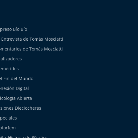
preso Bío Bío
 Entrevista de Tomás Mosciatti
mentarios de Tomás Mosciatti
alizadores
emérides
l Fin del Mundo
nexión Digital
icología Abierta
siones Dieciocheras
peciales
otorfem
ile, Historia de 30 años