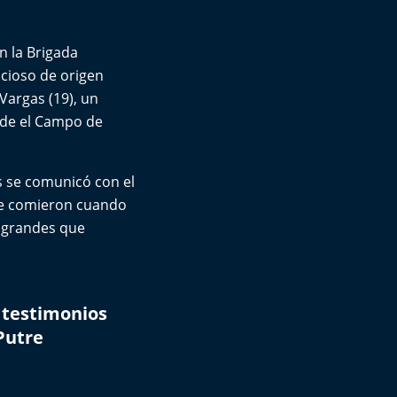
n la Brigada
cioso de origen
Vargas (19), un
sde el Campo de
s se comunicó con el
que comieron cuando
y grandes que
s testimonios
Putre