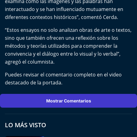
examina cómo las imágenes y las palabras han
Del Fin del Mundo
interactuado y se han influenciado mutuamente en
diferentes contextos históricos”, comentó Cerda.
Deportes
“Estos ensayos no solo analizan obras de arte o textos,
Conexión Digital
sino que también ofrecen una reflexión sobre los
métodos y teorías utilizados para comprender la
La Ruta del Pulsar
convivencia y el diálogo entre lo visual y lo verbal”,
agregó el columnista.
Psicología Abierta
Puedes revisar el comentario completo en el video
Impacto Tecnológico
destacado de la portada.
Sesiones Dieciocheras
Mostrar Comentarios
Expreso PM
LO MÁS VISTO
Conecta Vida