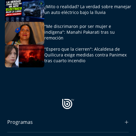
El Mejor País de Chile
¿Mito o realidad? La verdad sobre manejar
un auto eléctrico bajo la lluvia
Te invito a tomar once
"Me discrimaron por ser mujer e
indígena": Manahi Pakarati tras su
Bío Bío en Ruta
remoción
Especiales
"Espero que la cierren": Alcaldesa de
Quilicura exige medidas contra Panimex
tras cuarto incendio
Chiche cuadra y su parrilla
Motorfem
Agenda Propia
Chile, Historia de 30 años
Programas
Carrera a La Moneda