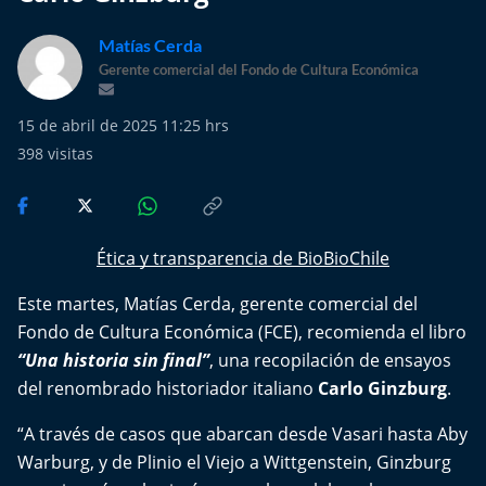
Más de Ti Podcast
Matías Cerda
Realizadores
Gerente comercial del Fondo de Cultura Económica
Retropop
15 de abril de 2025 11:25 hrs
398
visitas
De Plato en Plato
Los Inestables
Ética y transparencia de BioBioChile
Más de 100 Días
Este martes,
Matías Cerda
, gerente comercial del
Fondo de Cultura Económica (
FCE
), recomienda el libro
Tu Mereces Ser Feliz
“Una historia sin final”
, una recopilación de ensayos
Efemérides
del renombrado historiador italiano
Carlo Ginzburg
.
“A través de casos que abarcan desde Vasari hasta Aby
Cultura y Espectáculos
Warburg, y de Plinio el Viejo a Wittgenstein, Ginzburg