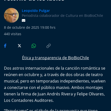
Más de Ti Podcast
Leopoldo Pulgar
Realizadores
Periodista colaborador de Cultura en BioBioChile
Retropop
8 de octubre de 2025 19:00 hrs
440
visitas
De Plato en Plato
Los Inestables
Ética y transparencia de BioBioChile
Más de 100 Días
Dos astros internacionales de la canción romántica se
reúnen en octubre y, a través de dos obras de teatro
Tu Mereces Ser Feliz
musical, pero en temporadas independientes, vuelven
a conectarse con el público masivo. Ambos montajes
Efemérides
tienen la firma de Juan Andrés Rivera y Felipe Olivares,
Los Contadores Auditores.
Cultura y Espectáculos
“Provócame” es el título de la propuesta que tiene