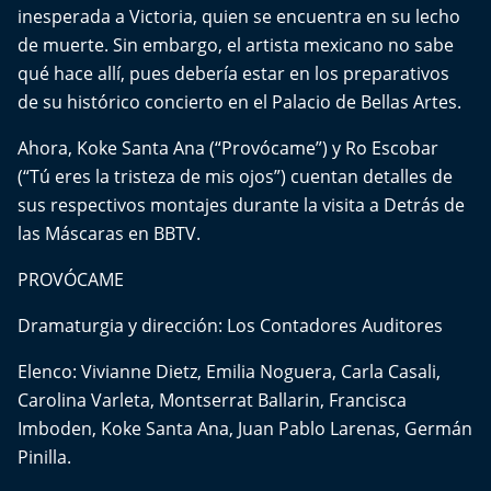
El Mejor País de Chile
inesperada a Victoria, quien se encuentra en su lecho
de muerte. Sin embargo, el artista mexicano no sabe
Te invito a tomar once
qué hace allí, pues debería estar en los preparativos
de su histórico concierto en el Palacio de Bellas Artes.
Bío Bío en Ruta
Ahora, Koke Santa Ana (“Provócame”) y Ro Escobar
(“Tú eres la tristeza de mis ojos”) cuentan detalles de
Especiales
sus respectivos montajes durante la visita a Detrás de
Chiche cuadra y su parrilla
las Máscaras en BBTV.
PROVÓCAME
Motorfem
Dramaturgia y dirección: Los Contadores Auditores
Agenda Propia
Elenco: Vivianne Dietz, Emilia Noguera, Carla Casali,
Chile, Historia de 30 años
Carolina Varleta, Montserrat Ballarin, Francisca
Imboden, Koke Santa Ana, Juan Pablo Larenas, Germán
Carrera a La Moneda
Pinilla.