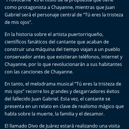
Del Fin del Mundo
como protagonista a Chayanne, mientras que Juan
Gabriel será el personaje central de “Tú eres la tristeza
Deportes
de mis ojos”.
Conexión Digital
En la historia sobre el artista puertorriqueño,
científicos fanáticos del cantante que acaban de
La Ruta del Pulsar
construir una máquina del tiempo viajan a un pueblo
conservador antes que existieran teléfonos, internet y
Psicología Abierta
Chayanne, por lo que revolucionarán a sus habitantes
con las canciones de Chayanne.
Impacto Tecnológico
En tanto, el melodrama musical “Tú eres la tristeza de
Sesiones Dieciocheras
mis ojos” recorre los grandes y desgarradores éxitos
del fallecido Juan Gabriel. Esta vez, el cantante se
Expreso PM
presenta en un relato en clave de realismo mágico que
habla sobre la muerte, la familia y el desamor.
Conecta Vida
El llamado Divo de Juárez estará realizando una visita