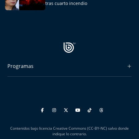
tras cuarto incendio
Programas
Radiograma
Expreso Bío Bío
Podría Ser Peor
La Entrevista de Tomás Mosciatti
Contenidos bajo licencia Creative Commons (CC-BY-NC) salvo donde
Entrevistas BioBioTV
indique lo contrario.