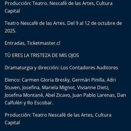
Producción: Teatro. Nescafé de las Artes, Cultura
Aquí Estamos
Capital
Sello de raza
Teatro Nescafé de las Artes. Del 9 al 12 de octubre de
2025.
Trasnoche
Entradas,
Ticketmaster.cl
Reto Inmobiliario
TÚ ERES LA TRISTEZA DE MIS OJOS
Punto de Encuentro
Dramaturgia y dirección: Los Contadores Auditores
Yo invito
Elenco: Carmen Gloria Bresky, Germán Pinilla, Adri
Stuven, Josefina, Mariela Mignot, Vivianne Dietz,
Josefina Montané, Abel Zicavo, Juan Pablo Larenas, Dan
Calfulén y Ro Escobar.
Producción: Teatro Nescafé de las Artes, Cultura
Capital