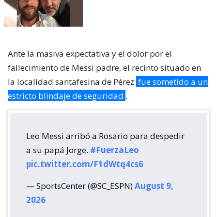
Ante la masiva expectativa y el dolor por el
fallecimiento de Messi padre, el recinto situado en
la localidad santafesina de Pérez
fue sometido a un
estricto blindaje de seguridad
.
Leo Messi arribó a Rosario para despedir
a su papá Jorge.
#FuerzaLeo
pic.twitter.com/F1dWtq4cs6
— SportsCenter (@SC_ESPN)
August 9,
2026