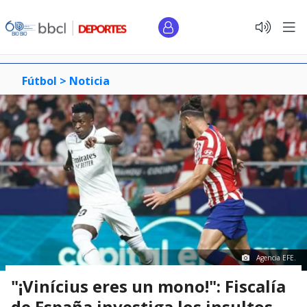
Fútbol >
Noticia
Agencia EFE.
"¡Vinícius eres un mono!": Fiscalía
de España investiga los insultos