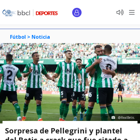
Fútbol >
Noticia
@RealBetis.
Sorpresa de Pellegrini y plantel
del Betis a crack que fue citado a