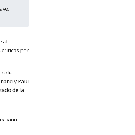
e al
 críticas por
in de
inand y Paul
tado de la
ristiano