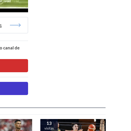
s
o canal de
13
visitas