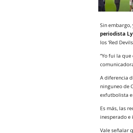
Sin embargo, y
periodista L
los ‘Red Devils
“Yo fui la qu
comunicadora
A diferencia d
ninguneo de C
exfutbolista 
Es más, las re
inesperado e i
Vale señalar q