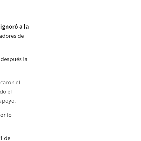
 ignoró a la
gadores de
ó después la
icaron el
do el
 apoyo.
or lo
 1 de