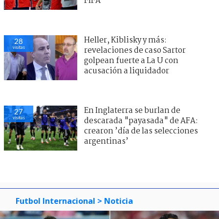
FIFA
Heller, Kiblisky y más:
28
visitas
revelaciones de caso Sartor
golpean fuerte a La U con
acusación a liquidador
En Inglaterra se burlan de
27
visitas
descarada "payasada" de AFA:
crearon ’día de las selecciones
argentinas’
Futbol Internacional
> Noticia