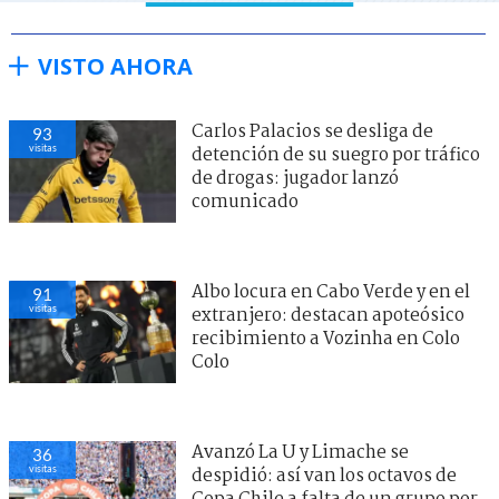
VISTO AHORA
Carlos Palacios se desliga de
93
visitas
detención de su suegro por tráfico
de drogas: jugador lanzó
comunicado
Albo locura en Cabo Verde y en el
91
visitas
extranjero: destacan apoteósico
recibimiento a Vozinha en Colo
Colo
Avanzó La U y Limache se
36
visitas
despidió: así van los octavos de