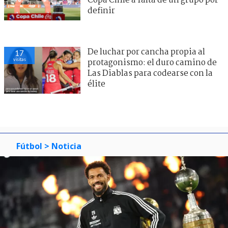
Copa Chile a falta de un grupo por
definir
De luchar por cancha propia al
17
visitas
protagonismo: el duro camino de
Las Diablas para codearse con la
élite
Fútbol
> Noticia