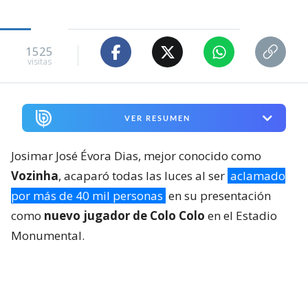
1525
visitas
VER RESUMEN
Josimar José Évora Dias, mejor conocido como
Vozinha
, acaparó todas las luces al ser
aclamado
por más de 40 mil personas
en su presentación
como
nuevo jugador de Colo Colo
en el Estadio
Monumental.
El evento, celebrado durante la noche del miércoles,
no quedó ajeno a la atención ni del extranjero ni del
propio Cabo Verde, país natal del portero, cuyos