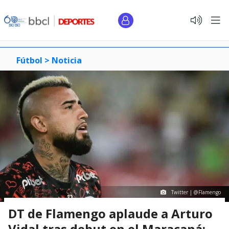
Fútbol >
Noticia
Twitter | @Flamengo
DT de Flamengo aplaude a Arturo
Vidal tras debut en el Maracaná: