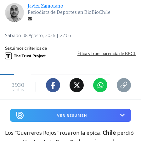
Javier Zamorano
Periodista de Deportes en BioBioChile
Sábado 08 Agosto, 2026 | 22:06
Seguimos criterios de
Ética y transparencia de BBCL
3930
visitas
VER RESUMEN
Los “Guerreros Rojos” rozaron la épica.
Chile
perdió