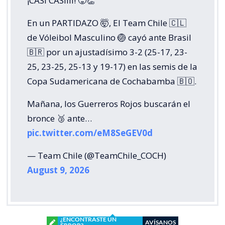
¡CASI CASIIII! 🥵👏
En un PARTIDAZO 🤯, El Team Chile 🇨🇱
de Vóleibol Masculino 🏐 cayó ante Brasil
🇧🇷 por un ajustadísimo 3-2 (25-17, 23-
25, 23-25, 25-13 y 19-17) en las semis de la
Copa Sudamericana de Cochabamba 🇧🇴.
Mañana, los Guerreros Rojos buscarán el
bronce 🥉 ante…
pic.twitter.com/eM8SeGEV0d
— Team Chile (@TeamChile_COCH)
August 9, 2026
¿ENCONTRASTE UN
AVÍSANOS