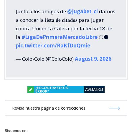
Junto a los amigos de
@jugabet_cl
damos
a conocer la 𝐥𝐢𝐬𝐭𝐚 𝐝𝐞 𝐜𝐢𝐭𝐚𝐝𝐨𝐬 para jugar
contra Unión La Calera por la fecha 18 de
la
#LigaDePrimeraMercadoLibre
⚪⚫
pic.twitter.com/RaKfDoQmie
— Colo-Colo (@ColoColo)
August 9, 2026
¿ENCONTRASTE UN
AVÍSANOS
ERROR?
Revisa nuestra página de correcciones
Síguenos en: