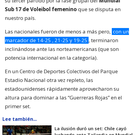
su tercer partido por la fase grupal del
Mundial
Sub 17 de Voleibol femenino
que se disputa en
nuestro país.
Las nacionales fueron de menos a más pero,
con un
marcador de 14-25 , 21-25 y 19-25
, terminaron
inclinándose ante las norteamericanas (que son
potencia internacional en la categoría).
En un Centro de Deportes Colectivos del Parque
Estadio Nacional otra vez repleto, las
estadounidenses rápidamente aprovecharon su
altura para dominar a las “Guerreras Rojas” en el
primer set.
Lee también...
La ilusión duró un set: Chile cayó
luchando ante Tailandia en Mundial