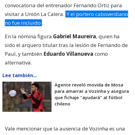
convocatoria del entrenador Fernando Ortiz para
visitar a Unión La Calera.
Y el portero caboverdiano
no fue incluido
.
En la nómina figura
Gabriel Maureira
, quien ha
sido el arquero titular tras la lesión de Fernando de
Paul, y también
Eduardo Villanueva
como
alternativa.
Lee también...
Agente reveló movida de Mosa
para amarrar a Vozinha y asegura
que fichaje "ayudará" al fútbol
chileno
Vale mencionar que la ausencia de Vozinha es una