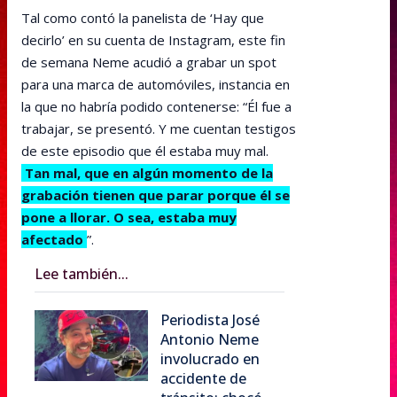
Tal como contó la panelista de ‘Hay que
decirlo’ en su cuenta de Instagram, este fin
de semana Neme acudió a grabar un spot
para una marca de automóviles, instancia en
la que no habría podido contenerse: “Él fue a
trabajar, se presentó. Y me cuentan testigos
de este episodio que él estaba muy mal.
Tan mal, que en algún momento de la
grabación tienen que parar porque él se
pone a llorar. O sea, estaba muy
afectado
”.
Lee también...
Periodista José
Antonio Neme
involucrado en
accidente de