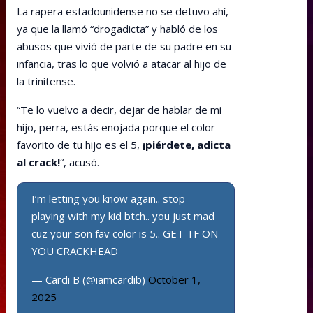
La rapera estadounidense no se detuvo ahí,
ya que la llamó “drogadicta” y habló de los
abusos que vivió de parte de su padre en su
infancia, tras lo que volvió a atacar al hijo de
la trinitense.
“Te lo vuelvo a decir, dejar de hablar de mi
hijo, perra, estás enojada porque el color
favorito de tu hijo es el 5,
¡piérdete, adicta
al crack!
“, acusó.
I’m letting you know again.. stop
playing with my kid btch.. you just mad
cuz your son fav color is 5.. GET TF ON
YOU CRACKHEAD
— Cardi B (@iamcardib)
October 1,
2025