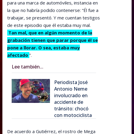
para una marca de automóviles, instancia en
la que no habría podido contenerse: “Él fue a
trabajar, se presentó. Y me cuentan testigos
de este episodio que él estaba muy mal.
Tan mal, que en algún momento de la
grabación tienen que parar porque él se
pone a llorar. O sea, estaba muy
afectado
”.
Lee también...
Periodista José
Antonio Neme
involucrado en
accidente de
tránsito: chocó
con motociclista
De acuerdo a Gutiérrez, el rostro de Mega