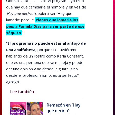
González, Rojas lanzó: “Al programa yo creo
que hay que cambiarle el nombre y en vez de
‘Hay que decirlo’
debiera ser ‘Hay que
lamerlo’ porque
tienes que lamerle los
pies a Pamela Díaz para ser parte de ese
séquito
“.
“
El programa no puede estar al antojo de
una analfabeta
, porque si estuviéramos
hablando de un rostro como Karla Constant,
que es una persona que se maneja y puede
dar una opinión y no desde la guata, sino
desde el profesionalismo, está perfecto”,
agregó.
Lee también...
Remezón en ’Hay
que decirlo’: