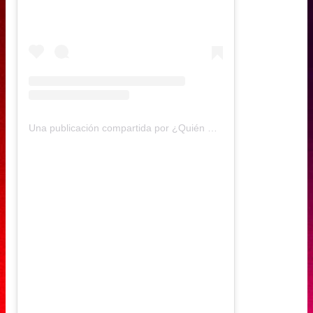
Una publicación compartida por ¿Quién Dijo Qué? (@quiendijoque.cl)