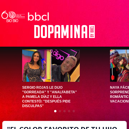
SERGIO ROJAS LE DIJO
NAYA FÁCI
"GORREADA" Y "ANALFABETA"
SORPREND
A PAMELA DÍAZ Y ELLA
ROMÁNTIC
CONTESTÓ: "DESPUÉS PIDE
VACACION
DISCULPAS"