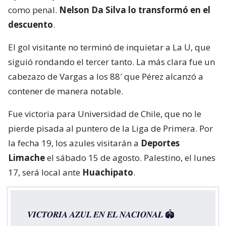
como penal.
Nelson Da Silva lo transformó en el
descuento
.
El gol visitante no terminó de inquietar a La U, que
siguió rondando el tercer tanto. La más clara fue un
cabezazo de Vargas a los 88′ que Pérez alcanzó a
contener de manera notable.
Fue victoria para Universidad de Chile, que no le
pierde pisada al puntero de la Liga de Primera. Por
la fecha 19, los azules visitarán a
Deportes
Limache
el sábado 15 de agosto. Palestino, el lunes
17, será local ante
Huachipato
.
𝑽𝑰𝑪𝑻𝑶𝑹𝑰𝑨 𝑨𝒁𝑼𝑳 𝑬𝑵 𝑬𝑳 𝑵𝑨𝑪𝑰𝑶𝑵𝑨𝑳 🏟️