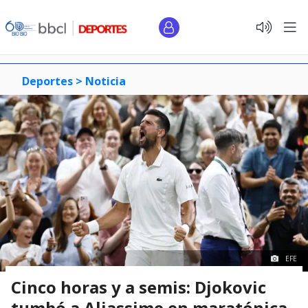
Deportes >
Noticia
EFE
Cinco horas y a semis: Djokovic
tumbó a Aliassime en maratónica