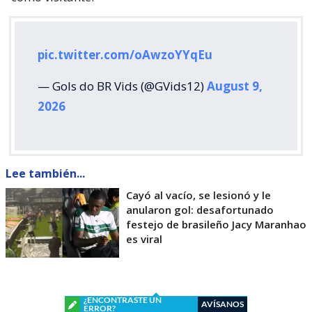
pic.twitter.com/oAwzoYYqEu
— Gols do BR Vids (@GVids12)
August 9,
2026
Lee también...
Cayó al vacío, se lesionó y le
anularon gol: desafortunado
festejo de brasileño Jacy Maranhao
es viral
¿ENCONTRASTE UN
AVÍSANOS
ERROR?