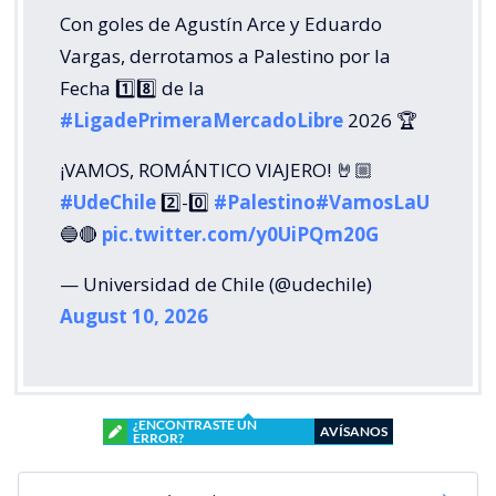
Con goles de Agustín Arce y Eduardo
Vargas, derrotamos a Palestino por la
Fecha 1️⃣8️⃣ de la
#LigadePrimeraMercadoLibre
2026 🏆
¡VAMOS, ROMÁNTICO VIAJERO! 🤘🏼
#UdeChile
2️⃣-0️⃣
#Palestino
#VamosLaU
🔵🔴
pic.twitter.com/y0UiPQm20G
— Universidad de Chile (@udechile)
August 10, 2026
¿ENCONTRASTE UN
AVÍSANOS
ERROR?