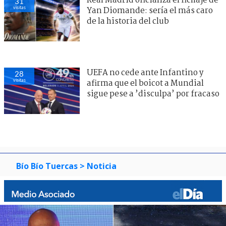
Real Madrid oficializa el fichaje de
31
visitas
Yan Diomande: sería el más caro
de la historia del club
UEFA no cede ante Infantino y
28
visitas
afirma que el boicot a Mundial
sigue pese a ’disculpa’ por fracaso
Bío Bío Tuercas
> Noticia