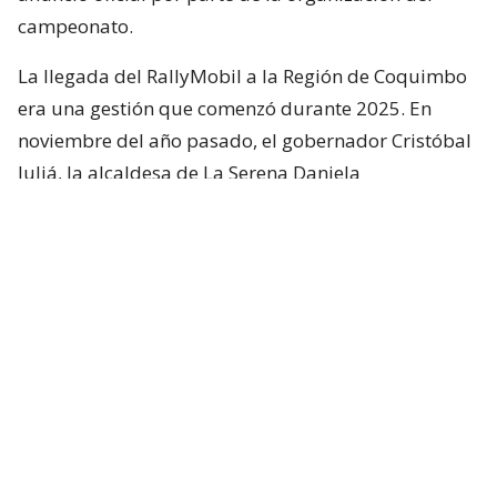
campeonato.
La llegada del RallyMobil a la Región de Coquimbo
era una gestión que comenzó durante 2025. En
noviembre del año pasado, el gobernador Cristóbal
Juliá, la alcaldesa de La Serena Daniela
Norambuena y el alcalde de Ovalle, Héctor Vega,
viajaron hasta las oficinas de Horta Producciones,
empresa organizadora del campeonato, con el
objetivo de analizar la posibilidad de traer una
fecha del Campeonato Mundial de Rally (WRC) a la
región.
Sin embargo, debido a que el calendario del WRC ya
se encontraba comprometido con la Región del Bío
Bío,
la alternativa evolucionó hacia la