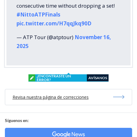
consecutive time without dropping a set!
#NittoATPFinals
pic.twitter.com/H7qqJkq90D
— ATP Tour (@atptour)
November 16,
2025
¿ENCONTRASTE UN
AVÍSANOS
ERROR?
Revisa nuestra página de correcciones
Síguenos en: