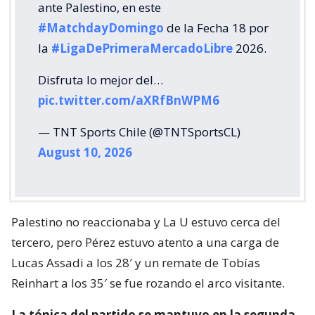
ante Palestino, en este
#MatchdayDomingo
de la Fecha 18 por
la
#LigaDePrimeraMercadoLibre
2026.
Disfruta lo mejor del…
pic.twitter.com/aXRfBnWPM6
— TNT Sports Chile (@TNTSportsCL)
August 10, 2026
Palestino no reaccionaba y La U estuvo cerca del
tercero, pero Pérez estuvo atento a una carga de
Lucas Assadi a los 28′ y un remate de Tobías
Reinhart a los 35′ se fue rozando el arco visitante.
La tónica del partido se mantuvo en la segunda