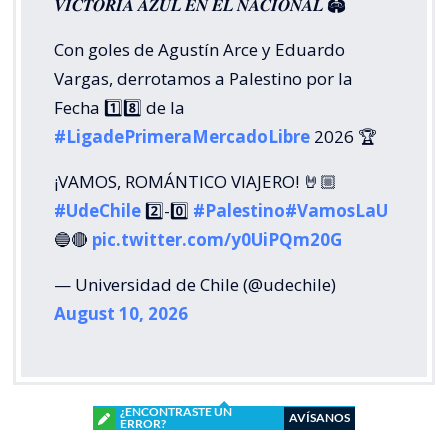
𝑽𝑰𝑪𝑻𝑶𝑹𝑰𝑨 𝑨𝒁𝑼𝑳 𝑬𝑵 𝑬𝑳 𝑵𝑨𝑪𝑰𝑶𝑵𝑨𝑳 🏟️
Con goles de Agustín Arce y Eduardo
Vargas, derrotamos a Palestino por la
Fecha 1️⃣8️⃣ de la
#LigadePrimeraMercadoLibre
2026 🏆
¡VAMOS, ROMÁNTICO VIAJERO! 🤘🏼
#UdeChile
2️⃣-0️⃣
#Palestino
#VamosLaU
🔵🔴
pic.twitter.com/y0UiPQm20G
— Universidad de Chile (@udechile)
August 10, 2026
¿ENCONTRASTE UN
AVÍSANOS
ERROR?