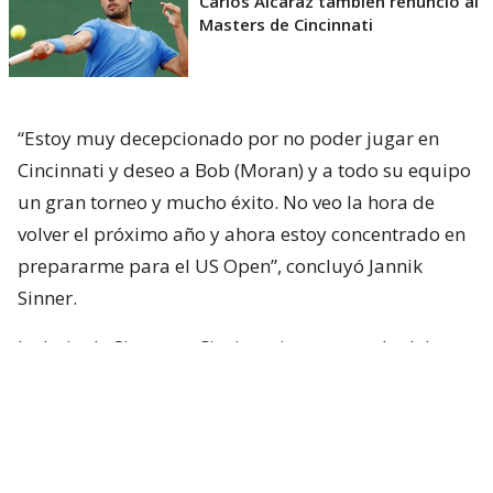
Carlos Alcaraz también renunció al
Masters de Cincinnati
“Estoy muy decepcionado por no poder jugar en
Cincinnati y deseo a Bob (Moran) y a todo su equipo
un gran torneo y mucho éxito. No veo la hora de
volver el próximo año y ahora estoy concentrado en
prepararme para el US Open”, concluyó Jannik
Sinner.
La baja de Sinner en Cincinnati se suma a la del
español
Carlos Alcaraz
, número dos del mundo.
Hope to see you back on court soon ❤️‍🩹