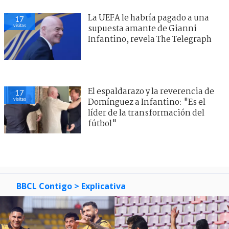
La UEFA le habría pagado a una
17
visitas
supuesta amante de Gianni
Infantino, revela The Telegraph
El espaldarazo y la reverencia de
17
visitas
Domínguez a Infantino: "Es el
líder de la transformación del
fútbol"
BBCL Contigo
> Explicativa