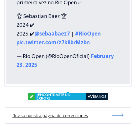
primeira vez no Rio Open ✅
🏆 Sebastian Baez 🏆
2024 ✔️
2025 ✔️
@sebaabaez7
|
#RioOpen
pic.twitter.com/z7k8brMzbn
— Rio Open (@RioOpenOficial)
February
23, 2025
¿ENCONTRASTE UN
AVÍSANOS
ERROR?
Revisa nuestra página de correcciones