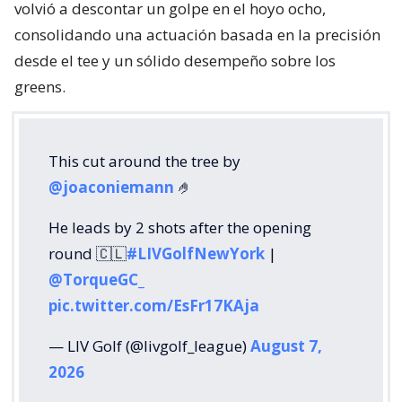
volvió a descontar un golpe en el hoyo ocho,
consolidando una actuación basada en la precisión
desde el tee y un sólido desempeño sobre los
greens.
This cut around the tree by
@joaconiemann
🤌
He leads by 2 shots after the opening
round 🇨🇱
#LIVGolfNewYork
|
@TorqueGC_
pic.twitter.com/EsFr17KAja
— LIV Golf (@livgolf_league)
August 7,
2026