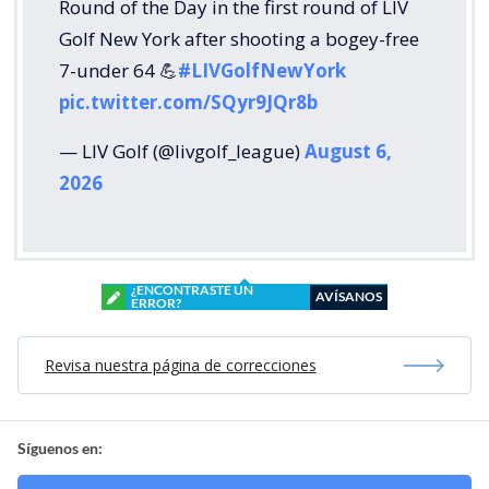
Round of the Day in the first round of LIV
Golf New York after shooting a bogey-free
7-under 64 💪
#LIVGolfNewYork
pic.twitter.com/SQyr9JQr8b
— LIV Golf (@livgolf_league)
August 6,
2026
¿ENCONTRASTE UN
AVÍSANOS
ERROR?
Revisa nuestra página de correcciones
Síguenos en: