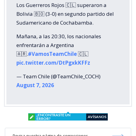
Los Guerreros Rojos 🇨🇱 superaron a
Bolivia 🇧🇴 (3-0) en segundo partido del
Sudamericano de Cochabamba.
Mañana, a las 20:30, los nacionales
enfrentarán a Argentina
🇦🇷.
#VamosTeamChile
🇨🇱
pic.twitter.com/DtPgxkKFFz
— Team Chile (@TeamChile_COCH)
August 7, 2026
¿ENCONTRASTE UN
AVÍSANOS
ERROR?
Revisa nuestra página de correcciones