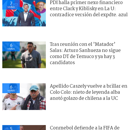
PDI halla primer nexo financiero
7
visitas
entre Clark y Kiblisky en La U:
contradice versión del expdte. azul
Tras reunión con el ’Matador’
6
visitas
Salas: Arturo Sanhueza no sigue
como DT de Temuco y ya hay 3
candidatos
Apellido Caszely vuelve a brillar en
6
visitas
Colo Colo: nieto de leyenda alba
anotó golazo de chilena a la UC
Conmebol defiende a la FIFA de
5