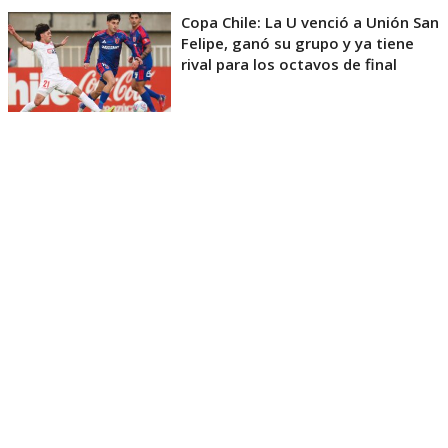
Copa Chile: La U venció a Unión San
Felipe, ganó su grupo y ya tiene
rival para los octavos de final
El guardameta detalló la gravedad del episodio y el
difícil periodo que enfrentó junto a su familia. “
Eso
fue la última semana, después de la final del
Mundial…Entró mal, estuvo en la UCI grave,
entubado 11 días y pensé que no aguantaba
“,
añadió.
Cañete también tuvo palabras de agradecimiento
para quienes lo acompañaron durante esos días
complicados, especialmente su esposa y la
institución que le permitió estar junto a su hijo.