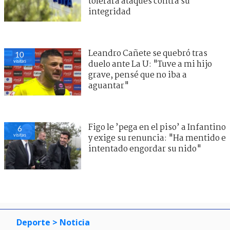
tolerará ataques contra su
integridad
Leandro Cañete se quebró tras
10
visitas
duelo ante La U: "Tuve a mi hijo
grave, pensé que no iba a
aguantar"
Figo le ’pega en el piso’ a Infantino
6
visitas
y exige su renuncia: "Ha mentido e
intentado engordar su nido"
Deporte
> Noticia