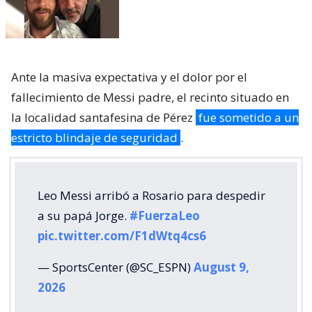
Ante la masiva expectativa y el dolor por el
fallecimiento de Messi padre, el recinto situado en
la localidad santafesina de Pérez
fue sometido a un
estricto blindaje de seguridad
.
Leo Messi arribó a Rosario para despedir
a su papá Jorge.
#FuerzaLeo
pic.twitter.com/F1dWtq4cs6
— SportsCenter (@SC_ESPN)
August 9,
2026