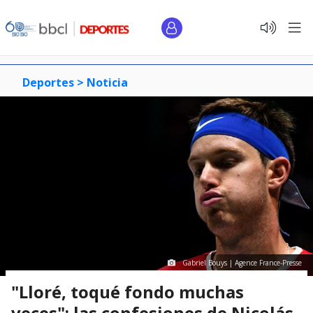
Deportes >
Noticia
Gabriel Bouys | Agence France-Presse
"Lloré, toqué fondo muchas
veces": las confesiones de Nicolás