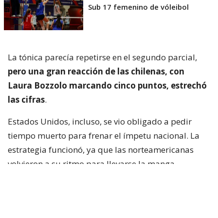
Sub 17 femenino de vóleibol
La tónica parecía repetirse en el segundo parcial,
pero una gran reacción de las chilenas, con
Laura Bozzolo marcando cinco puntos, estrechó
las cifras
.
Estados Unidos, incluso, se vio obligado a pedir
tiempo muerto para frenar el ímpetu nacional. La
estrategia funcionó, ya que las norteamericanas
volvieron a su ritmo para llevarse la manga.
El tercer set tuvo una tónica similar al segundo, con
un Chile que no se achicó y logró resistir la potencia
de sus rivales. La eficacia de Taylor Johnson y Peyton