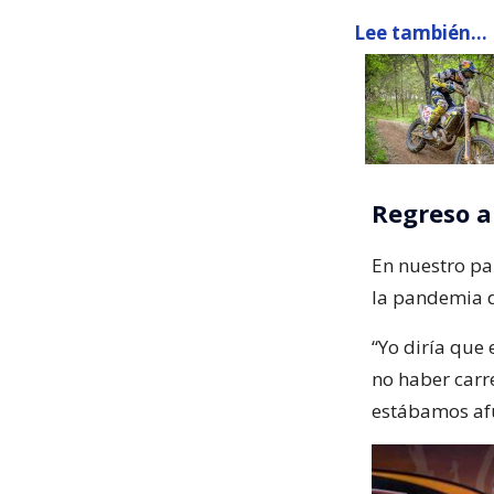
Lee también...
Regreso a
En nuestro pa
la pandemia d
“Yo diría que
no haber carr
estábamos afue