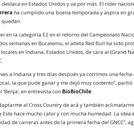
e, destaca en Estados Unidos y va por más. El rider nacion
rrera
ha cumplido una buena temporada y aspira en gr
e quedan.
er en la categoría E2 en el retorno del Campeonato Naci
dos semanas en Bucalemu, el atleta Red Bull ha sido pro
locales en Indiana, Estados Unidos, de cara al (Grand Na
C.
eves a Indiana y tres días después ya corrimos una fecha 
cal, la que pude ganar y me dejó muy contento”, partió
 ‘Benja’, en entrevista con
BioBioChile
.
aptarme al Cross Country de acá y también aclimatarm
ta Este hace mucho calor y con mucha humedad. La idea 
idad de carreras antes de la primera fecha del GNCC”, ag