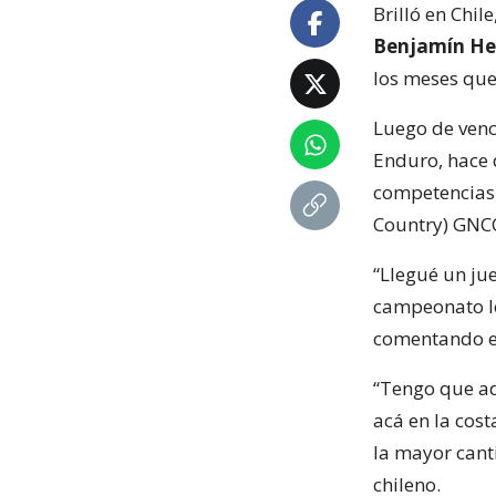
Brilló en Chil
Benjamín He
los meses qu
Luego de venc
Enduro, hace 
competencias 
Country) GNC
“Llegué un ju
campeonato lo
comentando el
“Tengo que ad
acá en la cos
la mayor cant
chileno.