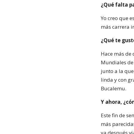
¿Qué falta pa
Yo creo que es
más carrera i
¿Qué te gustó
Hace más de d
Mundiales de 
junto a la qu
linda y con g
Bucalemu.
Y ahora, ¿có
Este fin de se
más parecidas
ya después vi