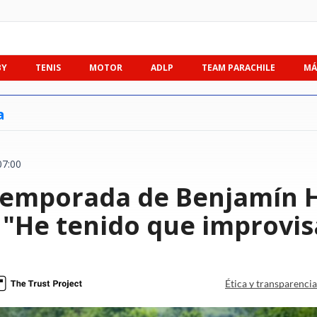
BY
TENIS
MOTOR
ADLP
TEAM PARACHILE
MÁ
a
07:00
temporada de Benjamín H
 "He tenido que improvi
Ética y transparenci