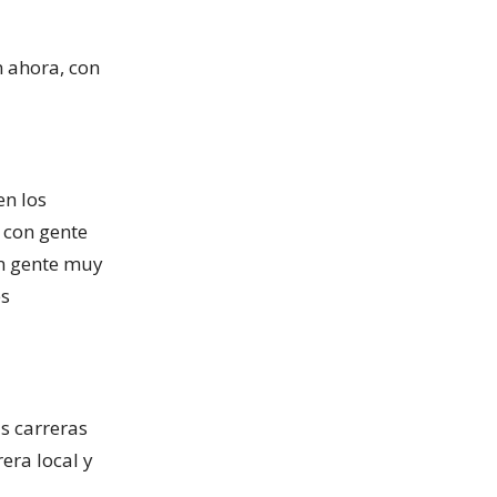
n ahora, con
en los
 con gente
on gente muy
es
as carreras
era local y