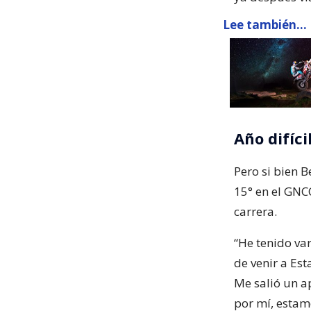
Lee también...
Año difíci
Pero si bien 
15° en el GNC
carrera.
“He tenido va
de venir a Es
Me salió un a
por mí, estam