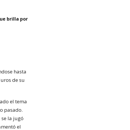
ue brilla por
ándose hasta
duros de su
sado el tema
ño pasado.
se la jugó
amentó el