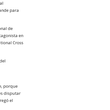
al
ande para
onal de
tagonista en
tional Cross
del
e, porque
es disputar
regó el