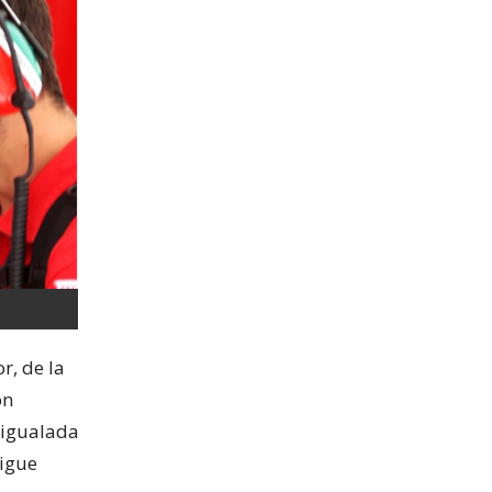
r, de la
on
e igualada
sigue