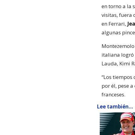
en torno a la 
visitas, fuera
en Ferrari,
Je
algunas pince
Montezemolo d
italiana logró
Lauda, Kimi R
“Los tiempos 
por él, pese a
franceses.
Lee también...