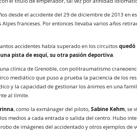
con el título de emperador, tal vez por afinidad idiomáti
años desde el accidente del 29 de diciembre de 2013 en e
s Alpes franceses. Por entonces llevaba varios años retira
 tantos accidentes había superado en los circuitos
quedó 
una pista de esquí, su otra pasión deportiva
.
 una clínica de Grenoble, con politraumatismo craneoence
irco mediático que puso a prueba la paciencia de los re
dico y la capacidad de gestionar los ánimos en una famil
e al límite.
rinna
, como la exmánager del piloto,
Sabine Kehm
, se 
los medios a cada entrada o salida del centro. Hubo int
 robo de imágenes del accidentado y otros ejemplos de 