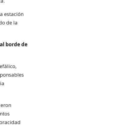
ca.
sa estación
do de la
al borde de
fálico,
sponsables
ia
vieron
entos
voracidad