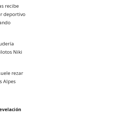
as recibe
or deportivo
dando
udería
ilotos Niki
suele rezar
os Alpes
revelación