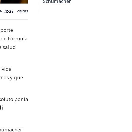
Schumacher
5.486
visitas
eporte
 de Fórmula
e salud
a vida
años y que
oluto por la
di
Schumacher