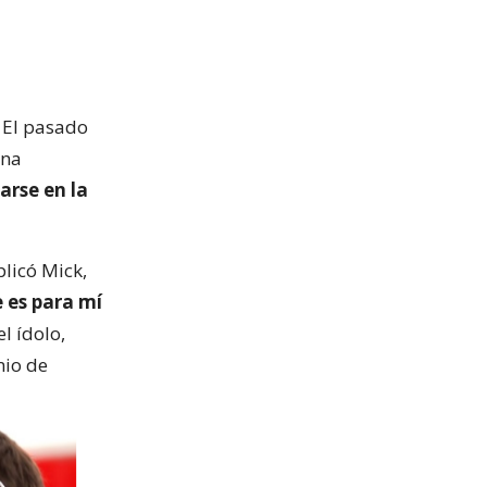
 El pasado
una
arse en la
licó Mick,
 es para mí
el ídolo,
mio de