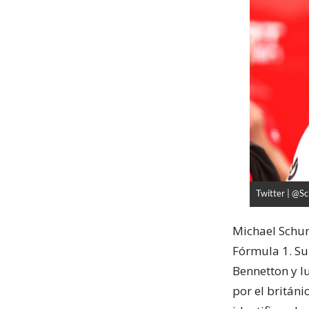
Twitter | @
Michael Schum
Fórmula 1. Su
Bennetton y l
por el britán