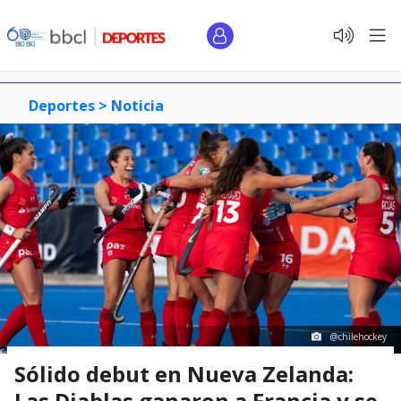
Deportes >
Noticia
@chilehockey
Sólido debut en Nueva Zelanda:
Las Diablas ganaron a Francia y se