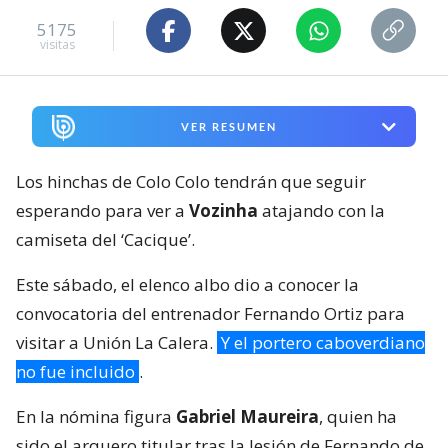
5175
visitas
VER RESUMEN
Los hinchas de Colo Colo tendrán que seguir
esperando para ver a
Vozinha
atajando con la
camiseta del ‘Cacique’.
Este sábado, el elenco albo dio a conocer la
convocatoria del entrenador Fernando Ortiz para
visitar a Unión La Calera.
Y el portero caboverdiano
no fue incluido
.
En la nómina figura
Gabriel Maureira
, quien ha
sido el arquero titular tras la lesión de Fernando de