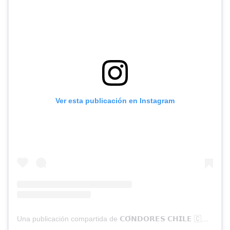
Ver esta publicación en Instagram
Una publicación compartida de 𝗖𝗢́𝗡𝗗𝗢𝗥𝗘𝗦 𝗖𝗛𝗜𝗟𝗘 🇨🇱 (@condores.rugby)