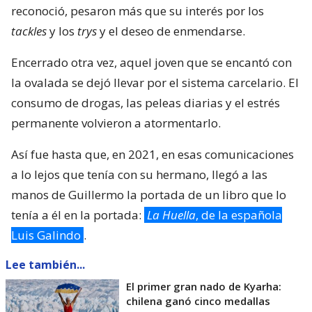
reconoció, pesaron más que su interés por los
tackles
y los
trys
y el deseo de enmendarse.
Encerrado otra vez, aquel joven que se encantó con
la ovalada se dejó llevar por el sistema carcelario. El
consumo de drogas, las peleas diarias y el estrés
permanente volvieron a atormentarlo.
Así fue hasta que, en 2021, en esas comunicaciones
a lo lejos que tenía con su hermano, llegó a las
manos de Guillermo la portada de un libro que lo
tenía a él en la portada:
La Huella
, de la española
Luis Galindo
.
Lee también...
El primer gran nado de Kyarha:
chilena ganó cinco medallas