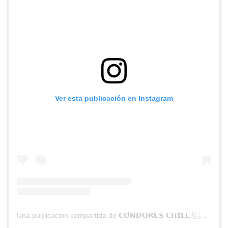
Ver esta publicación en Instagram
Una publicación compartida de 𝗖𝗢́𝗡𝗗𝗢𝗥𝗘𝗦 𝗖𝗛𝗜𝗟𝗘 🇨🇱 (@condores.rugby)