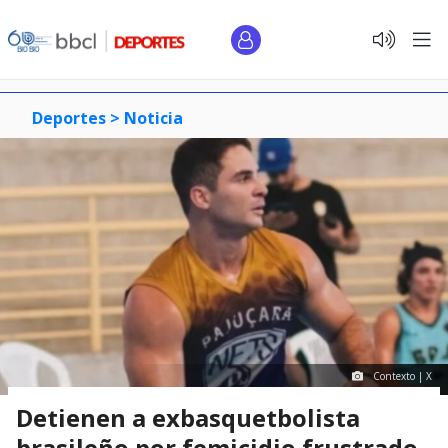
Deportes >
Noticia
Contexto | X
Detienen a exbasquetbolista
brasileño por femicidio frustrado