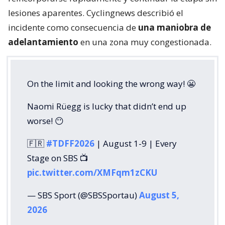
lesiones aparentes. Cyclingnews describió el
incidente como consecuencia de
una maniobra de
adelantamiento
en una zona muy congestionada.
On the limit and looking the wrong way! 😬
Naomi Rüegg is lucky that didn’t end up
worse! 😶
🇫🇷
#TDFF2026
| August 1-9 | Every
Stage on SBS 📺
pic.twitter.com/XMFqm1zCKU
— SBS Sport (@SBSSportau)
August 5,
2026