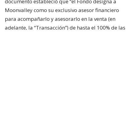
documento estableció que “el Fondo designa a
Moonvalley como su exclusivo asesor financiero
para acompañarlo y asesorarlo en la venta (en
adelante, la “Transacción”) de hasta el 100% de las
cuotas del Fondo Tactical Sport (en adelante, la
“Compañía”) el cual, a su vez, es dueño del 63,07%
de las acciones de Azul Azul S.A”.
La firma de ese acuerdo llevó a los investigadores
hasta
David Jana
, representante de Moonvalley,
quien declaró que el
primer acercamiento con
Clark fue gestionado por Patrick Kiblisky
. “A fines
del año 2023, un conocido mío de nombre Patrick
Kiblisky me presentó a Michael Clark, con la
finalidad de explorar una eventual asesoría
financiera a este último. Esta reunión se llevó a cabo