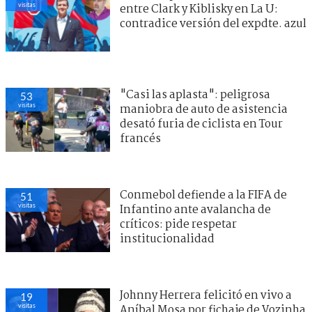
visitas
entre Clark y Kiblisky en La U:
contradice versión del expdte. azul
"Casi las aplasta": peligrosa
53
visitas
maniobra de auto de asistencia
desató furia de ciclista en Tour
francés
Conmebol defiende a la FIFA de
51
visitas
Infantino ante avalancha de
críticos: pide respetar
institucionalidad
Johnny Herrera felicitó en vivo a
19
visitas
Aníbal Mosa por fichaje de Vozinha