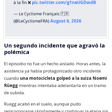
à la fin ❌️
pic.twitter.com/g1neUGDwdB
— Le Cyclisme Français 🇫🇷
(@LeCyclismeFRA)
August 6, 2026
Un segundo incidente que agravó la
polémica
El episodio no fue un hecho aislado. Horas antes, la
asistencia ya había protagonizado otro incidente
cuando
una motocicleta golpeó a la suiza Noemi
Rüegg
mientras intentaba adelantarla en un tramo
de subida.
Rüegg acabó en el suelo, aunque pudo
reincorporarse rápidamente y continuar la etapa sin