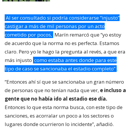
Al ser consultado si podría considerarse “injusto”
castigar a más de mil personas por un acto
cometido por pocos,
Marín remarcó que “yo estoy
de acuerdo que la norma no es perfecta. Estamos
claro. Pero yo le hago la pregunta al revés, a que era
más injusto
como estaba antes donde para este
tipo de caso se sancionaba el estadio completo”
.
“Entonces ahí sí que se sancionaba un gran número
de personas que no tenían nada que ver,
e incluso a
gente que no había ido al estadio ese día.
Entonces lo que esta norma busca, con este tipo de
sanciones, es acorralar un poco a los sectores o
lugares donde ocurrieron lo incidente”, añadió.