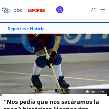
Deportes >
Noticia
Agencia Uno
"Nos pedía que nos sacáramos la
ropa": históricas Marcianitas