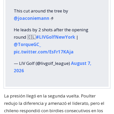
This cut around the tree by
@joaconiemann
🤌
He leads by 2 shots after the opening
round 🇨🇱
#LIVGolfNewYork
|
@TorqueGC_
pic.twitter.com/EsFr17KAja
— LIV Golf (@livgolf_league)
August 7,
2026
La presión llegó en la segunda vuelta. Poulter
redujo la diferencia y amenazó el liderato, pero el
chileno respondió con birdies consecutivos en los