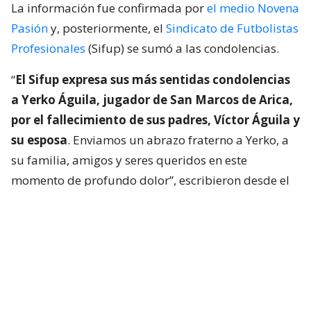
La información fue confirmada por
el medio Novena
Pasión
y, posteriormente, el
Sindicato de Futbolistas
Profesionales
(Sifup) se sumó a las condolencias.
“
El Sifup expresa sus más sentidas condolencias
a Yerko Águila, jugador de San Marcos de Arica,
por el fallecimiento de sus padres, Víctor Águila y
su esposa
. Enviamos un abrazo fraterno a Yerko, a
su familia, amigos y seres queridos en este
momento de profundo dolor”, escribieron desde el
gremio.
BBCL pudo confirmar que Yerko Águila
fue
desconvocado por el conjunto ariqueño tras la
tragedia
. Hasta antes de lo ocurrido, el zaguero
formaba parte de la nómina del club para enfrentar