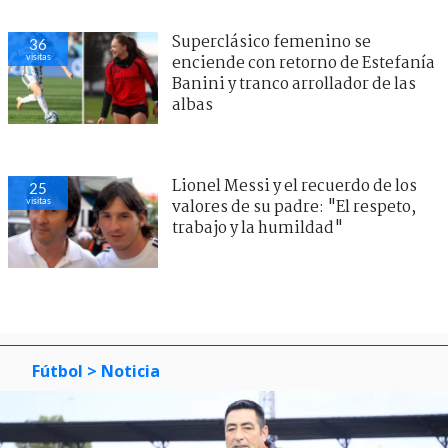
Superclásico femenino se
36
visitas
enciende con retorno de Estefanía
Banini y tranco arrollador de las
albas
Lionel Messi y el recuerdo de los
25
visitas
valores de su padre: "El respeto,
trabajo y la humildad"
Fútbol
> Noticia