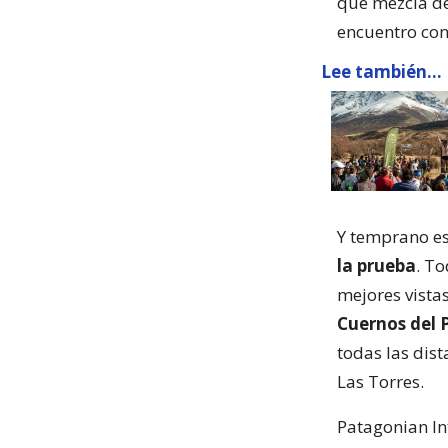
que mezcla de
encuentro con
Lee también...
Y temprano es
la prueba
. To
mejores vista
Cuernos del P
todas las dis
Las Torres.
Patagonian In