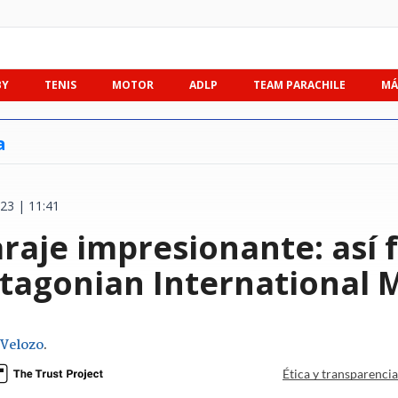
BY
TENIS
MOTOR
ADLP
TEAM PARACHILE
MÁ
a
23 | 11:41
raje impresionante: así f
atagonian International
 Velozo
.
Ética y transparenci