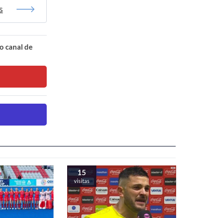
s
o canal de
15
visitas