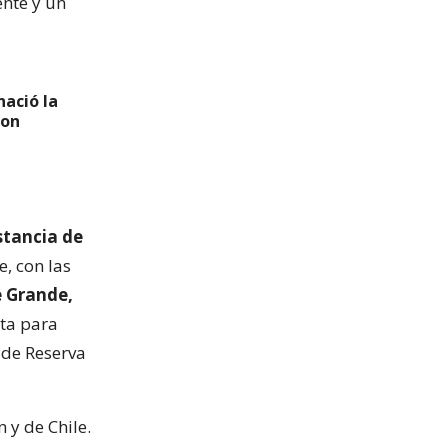
ente y un
nació la
hon
stancia de
e, con las
e Grande,
eta para
 de Reserva
 y de Chile.