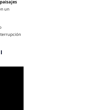
paisajes
n un
o
nterrupción
l