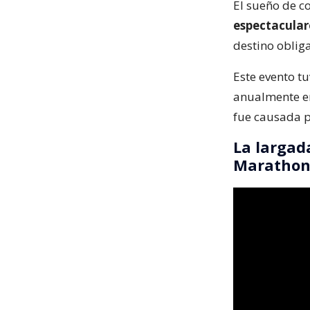
El sueño de c
espectacular
destino oblig
Este evento t
anualmente en
fue causada 
La largad
Maratho