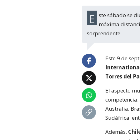
Este sábado se dio el arranque de los 42K del Patagonian International Marathon, la
máxima distancia
sorprendente.
Este 9 de sep
Internation
Torres del Pa
El aspecto mul
competencia. 
Australia, Bra
Sudáfrica, ent
Además,
Chil