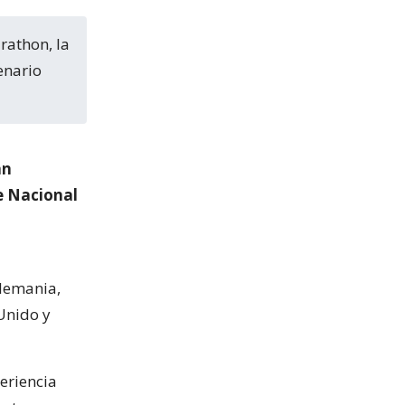
enario
an
e Nacional
Alemania,
 Unido y
eriencia